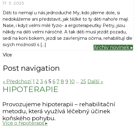
17. 5. 2025
Děti to nemají u nás jednoduché My, kdo jdeme dole, si
nedokážeme ani představit, jak těžké to ty děti nahoře mají.
Naše, i když velmi milé fyzio- a ergoterapeutky Petry, jsou
někdy na děti velmi náročné. A tak děti musí jezdit pozadu,
sedí na koni bokem, jezdí se zavřenýma očima, rehabilitují dle
svých možností s […]
Archiv novinek ▸
Více
Post navigation
« Předchozí
1
2
3
4
5
6
7
8
9
10
…
25
Další »
HIPOTERAPIE
Provozujeme hipoterapii – rehabilitační
metodu, která využívá léčebný účinek
koňského pohybu.
Více o hipoterapii ▸