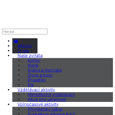
Aktivity
O nás
Naše zvířata
Kočky
Koně
Králíci a morčata
Ovce a kozy
Prasátko
Psi
Vzdělávací aktivity
Mimoškolní vzdělávání
Akce pro veřejnost
Volnočasové aktivity
Příměstský tábor
Kontaktní adopce koní