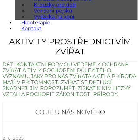
Kroužky pro děti
Venčení pejsků
Vyjížďka na koni
Hipoterapie
Kontakt
AKTIVITY PROSTŘEDNICTVÍM
ZVÍŘAT
DĚTI KONTAKTNÍ FORMOU VEDEME K OCHRANĚ
ZVÍŘAT A TÍM K POCHOPENÍ DŮLEŽITÉHO
VÝZNAMU, JAKÝ PRO NÁS ZVÍŘATA A CELÁ PŘÍRODA
MAJÍ. V PŘÍTOMNOSTI ZVÍŘAT SE DĚTI UČÍ
SNADNĚJI JIM POROZUMĚT, ZÍSKAT K NIM HEZKÝ
VZTAH A POCHOPIT ZÁKONITOSTI PŘÍRODY.
CO JE U NÁS NOVÉHO
2. 6. 2025