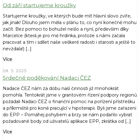
Od září startujeme kroužky
Startujeme kroužky, ve kterých bude mít hlavní slovo zvíře,
jak jinak! Dlouho jsem měla v plánu to, co nyní konečně mohu
začít. Bez pomoci to bohužel nešlo a nyní, především díky
Marcelce (která je pro mě hrdinka, protože s námi začala
pracovat a tím i sdílet naše veškeré radosti i starosti a ještě to
nevzdala!) […]
Více
28. 5. 2025
Srdečné poděkování Nadaci ČEZ
Nadace ČEZ nám za dobu naší činnosti již mnohokrát
pomohla. Tentokrát jsme v grantovém řízení podpory regionů
požádali Nadaci ČEZ o finanční pomoc na pořízení přístřešku
a příkrmiště pro koně pracující v hipoterapii. Byli jsme zařazeni
do EPP – Pomáhej pohybem a brzy se nám podařilo vybrat
požadované body od uživatelů aplikace EPP, zkrátka od […]
Více