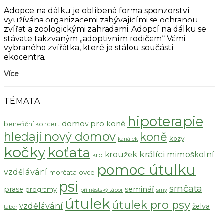
Adopce na dálku je oblíbená forma sponzorství
využívána organizacemi zabývajícími se ochranou
zvířat a zoologickými zahradami. Adopcí na dálku se
stáváte takzvaným „adoptivním rodičem“ Vámi
vybraného zvířátka, které je stálou součástí
ekocentra.
Více
TÉMATA
hipoterapie
domov pro koně
benefiční koncert
hledají nový domov
koně
kozy
kanárek
kočky
koťata
králíci
kroužek
mimoškolní
kro
pomoc útulku
vzdělávání
morčata
ovce
psi
srnčata
seminář
prase
programy
příměstský tábor
srny
útulek
útulek pro psy
vzdělávání
želva
tábor