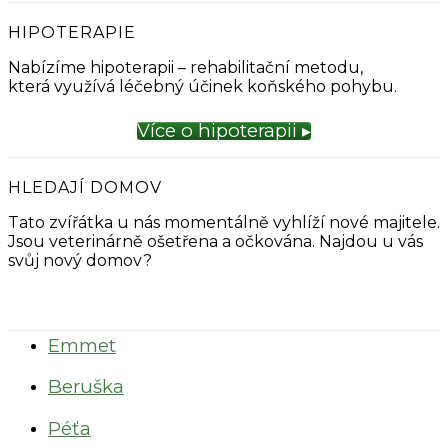
HIPOTERAPIE
Nabízíme hipoterapii – rehabilitační metodu,
která využívá léčebný účinek koňského pohybu.
Více o hipoterapii ▸
HLEDAJÍ DOMOV
Tato zvířátka u nás momentálně vyhlíží nové majitele.
Jsou veterinárně ošetřena a očkována. Najdou u vás
svůj nový domov?
Emmet
Beruška
Péťa