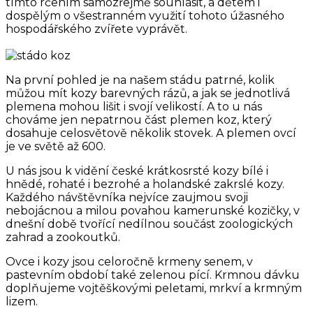
tímto rčením samozřejmě souhlasit, a dětem i
dospělým o všestranném využití tohoto úžasného
hospodářského zvířete vyprávět.
Na první pohled je na našem stádu patrné, kolik
můžou mít kozy barevných rázů, a jak se jednotlivá
plemena mohou lišit i svojí velikostí. A to u nás
chováme jen nepatrnou část plemen koz, který
dosahuje celosvětově několik stovek. A plemen ovcí
je ve světě až 600.
U nás jsou k vidění české krátkosrsté kozy bílé i
hnědé, rohaté i bezrohé a holandské zakrslé kozy.
Každého návštěvníka nejvíce zaujmou svoji
nebojácnou a milou povahou kamerunské kozičky, v
dnešní době tvořící nedílnou součást zoologických
zahrad a zookoutků.
Ovce i kozy jsou celoročně krmeny senem, v
pastevním období také zelenou pící. Krmnou dávku
doplňujeme vojtěškovými peletami, mrkví a krmným
lizem.