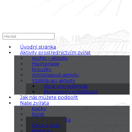
Úvodní stránka
Aktivity prostřednictvím zvířat
Archiv – aktivity
Hipoterapie
Kroužky
Volnočasové aktivity
Vzdělávací aktivity
Akce pro veřejnost
Mimoškolní vzdělávání
Jak nás můžete podpořit
Naše zvířata
Kočky
Koně
Králíci a morčata
Ovce a kozy
Prasátko