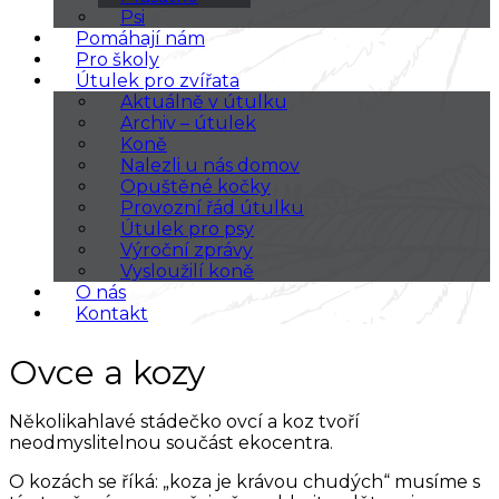
Psi
Pomáhají nám
Pro školy
Útulek pro zvířata
Aktuálně v útulku
Archiv – útulek
Koně
Nalezli u nás domov
Opuštěné kočky
Provozní řád útulku
Útulek pro psy
Výroční zprávy
Vysloužilí koně
O nás
Kontakt
Ovce a kozy
Několikahlavé stádečko ovcí a koz tvoří
neodmyslitelnou součást ekocentra.
O kozách se říká: „koza je krávou chudých“ musíme s