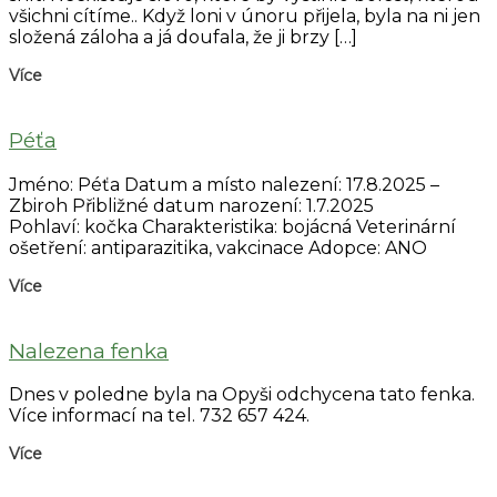
všichni cítíme.. Když loni v únoru přijela, byla na ni jen
složená záloha a já doufala, že ji brzy […]
Více
Péťa
Jméno: Péťa Datum a místo nalezení: 17.8.2025 –
Zbiroh Přibližné datum narození: 1.7.2025
Pohlaví: kočka Charakteristika: bojácná Veterinární
ošetření: antiparazitika, vakcinace Adopce: ANO
Více
Nalezena fenka
Dnes v poledne byla na Opyši odchycena tato fenka.
Více informací na tel. 732 657 424.
Více