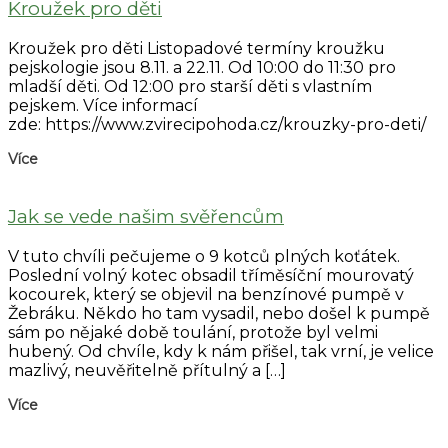
Kroužek pro děti
Kroužek pro děti Listopadové termíny kroužku
pejskologie jsou 8.11. a 22.11. Od 10:00 do 11:30 pro
mladší děti. Od 12:00 pro starší děti s vlastním
pejskem. Více informací
zde: https://www.zvirecipohoda.cz/krouzky-pro-deti/
Více
Jak se vede našim svěřencům
V tuto chvíli pečujeme o 9 kotců plných koťátek.
Poslední volný kotec obsadil tříměsíční mourovatý
kocourek, který se objevil na benzínové pumpě v
Žebráku. Někdo ho tam vysadil, nebo došel k pumpě
sám po nějaké době toulání, protože byl velmi
hubený. Od chvíle, kdy k nám přišel, tak vrní, je velice
mazlivý, neuvěřitelně přítulný a […]
Více