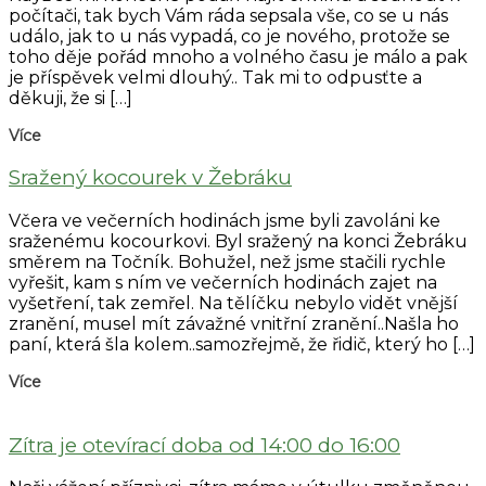
počítači, tak bych Vám ráda sepsala vše, co se u nás
událo, jak to u nás vypadá, co je nového, protože se
toho děje pořád mnoho a volného času je málo a pak
je příspěvek velmi dlouhý.. Tak mi to odpusťte a
děkuji, že si […]
Více
Sražený kocourek v Žebráku
Včera ve večerních hodinách jsme byli zavoláni ke
sraženému kocourkovi. Byl sražený na konci Žebráku
směrem na Točník. Bohužel, než jsme stačili rychle
vyřešit, kam s ním ve večerních hodinách zajet na
vyšetření, tak zemřel. Na tělíčku nebylo vidět vnější
zranění, musel mít závažné vnitřní zranění..Našla ho
paní, která šla kolem..samozřejmě, že řidič, který ho […]
Více
Zítra je otevírací doba od 14:00 do 16:00