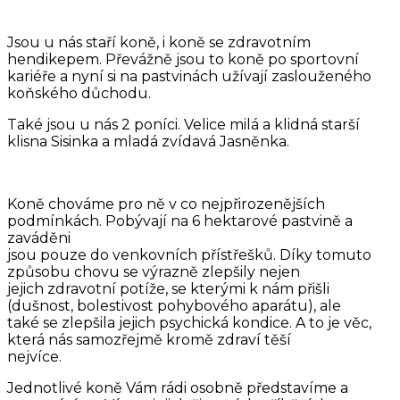
Jsou u nás staří koně, i koně se zdravotním
hendikepem. Převážně jsou to koně po sportovní
kariéře a nyní si na pastvinách užívají zaslouženého
koňského důchodu.
Také jsou u nás 2 poníci. Velice milá a klidná starší
klisna Sisinka a mladá zvídavá Jasněnka.
Koně chováme pro ně v co nejpřirozenějších
podmínkách. Pobývají na 6 hektarové pastvině a
zaváděni
jsou pouze do venkovních přístřešků. Díky tomuto
způsobu chovu se výrazně zlepšily nejen
jejich zdravotní potíže, se kterými k nám přišli
(dušnost, bolestivost pohybového aparátu), ale
také se zlepšila jejich psychická kondice. A to je věc,
která nás samozřejmě kromě zdraví těší
nejvíce.
Jednotlivé koně Vám rádi osobně představíme a