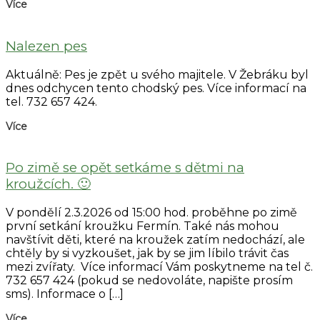
Více
Nalezen pes
Aktuálně: Pes je zpět u svého majitele. V Žebráku byl
dnes odchycen tento chodský pes. Více informací na
tel. 732 657 424.
Více
Po zimě se opět setkáme s dětmi na
kroužcích. 🙂
V pondělí 2.3.2026 od 15:00 hod. proběhne po zimě
první setkání kroužku Fermín. Také nás mohou
navštívit děti, které na kroužek zatím nedochází, ale
chtěly by si vyzkoušet, jak by se jim líbilo trávit čas
mezi zvířaty. Více informací Vám poskytneme na tel č.
732 657 424 (pokud se nedovoláte, napište prosím
sms). Informace o […]
Více