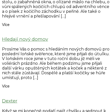
stolu, o zabahněná okna, o olízané máslo na chlebu, o
vůni spálených kočičích chlupů od adventního věnce
a o písek z kočičího záchodku v peřině. Ale také o
hřejivé vrnění a přešlapování […]
Více
Hledají nový domov
Prosíme Vás o pomoc s hledáním nových domovů pro
poslední loňské svěřence, které jsme přijali do útulku.
V loňském roce jsme v tuto roční dobu již měli ve
voliérách prázdno. Ale během podzimu jsme přijali
další várku opuštěných koťátek a koček a některé z
nich stále zůstávají. Dospělé a plašší kočičky se hůře
umísťují, proto […]
Více
Dexter
Když se mi konečně podaří najít chvilku a sednout k