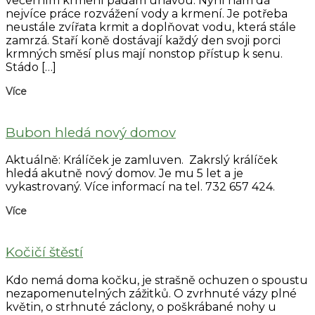
večerním krmení padám únavou. Nyní nám dá
nejvíce práce rozvážení vody a krmení. Je potřeba
neustále zvířata krmit a doplňovat vodu, která stále
zamrzá. Staří koně dostávají každý den svoji porci
krmných směsí plus mají nonstop přístup k senu.
Stádo […]
Více
Bubon hledá nový domov
Aktuálně: Králíček je zamluven. Zakrslý králíček
hledá akutně nový domov. Je mu 5 let a je
vykastrovaný. Více informací na tel. 732 657 424.
Více
Kočičí štěstí
Kdo nemá doma kočku, je strašně ochuzen o spoustu
nezapomenutelných zážitků. O zvrhnuté vázy plné
květin, o strhnuté záclony, o poškrábané nohy u