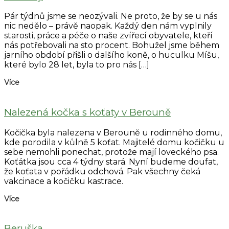
Pár týdnů jsme se neozývali. Ne proto, že by se u nás
nic nedělo – právě naopak. Každý den nám vyplnily
starosti, práce a péče o naše zvířecí obyvatele, kteří
nás potřebovali na sto procent. Bohužel jsme během
jarního období přišli o dalšího koně, o huculku Míšu,
které bylo 28 let, byla to pro nás […]
Více
Nalezená kočka s koťaty v Berouně
Kočička byla nalezena v Berouně u rodinného domu,
kde porodila v kůlně 5 koťat. Majitelé domu kočičku u
sebe nemohli ponechat, protože mají loveckého psa.
Koťátka jsou cca 4 týdny stará. Nyní budeme doufat,
že koťata v pořádku odchová. Pak všechny čeká
vakcinace a kočičku kastrace.
Více
Beruška