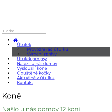
Útulek
Provozní řád útulku
Výroční zprávy
Útulek pro psy
Nalezli u nás domov
Vysloužilí koně
Opuštěné kočky
Aktuálně v útulku
Kontakt
Koně
Našlo u nás domov 12 koní