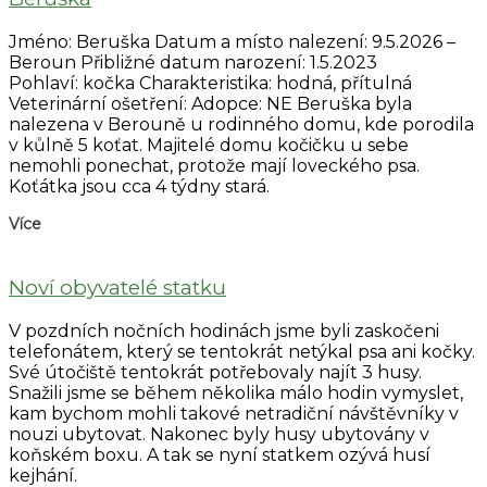
Jméno: Beruška Datum a místo nalezení: 9.5.2026 –
Beroun Přibližné datum narození: 1.5.2023
Pohlaví: kočka Charakteristika: hodná, přítulná
Veterinární ošetření: Adopce: NE Beruška byla
nalezena v Berouně u rodinného domu, kde porodila
v kůlně 5 koťat. Majitelé domu kočičku u sebe
nemohli ponechat, protože mají loveckého psa.
Koťátka jsou cca 4 týdny stará.
Více
Noví obyvatelé statku
V pozdních nočních hodinách jsme byli zaskočeni
telefonátem, který se tentokrát netýkal psa ani kočky.
Své útočiště tentokrát potřebovaly najít 3 husy.
Snažili jsme se během několika málo hodin vymyslet,
kam bychom mohli takové netradiční návštěvníky v
nouzi ubytovat. Nakonec byly husy ubytovány v
koňském boxu. A tak se nyní statkem ozývá husí
kejhání.