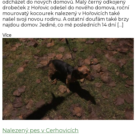
odcházet do nových domovů. Malý černý odkojený
drobeček z Hořovic odešel do nového domova, roční
mourovatý kocourek nalezený v Hořovicích také
našel svoji novou rodinu. A ostatní doufám také brzy
najdou domov. Jediné, co mě posledních 14 dní […]
Více
Nalezený pes v Cerhovicích