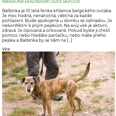
Balbinka potřebuje nový domov
Balbinka je 10 letá fenka křížence belgického ovčáka.
Je moc hodná, nenáročná, vděčná za každé
pohlazení. Bude spokojená u domku se zahradou. Je
nekonfliktní k jiným pejskům. Na svůj věk je aktivní,
zdravá. Je čipovaná a očkovaná. Pokud byste ji chtěli
pomoci, nebo hledáte parťačku, nebo máte jiného
pejska a Balbinka by se Vám na […]
Více