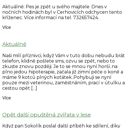
Aktuálně: Pes je zpět u svého majitele. Dnes v
nočních hodinách byl v Cerhovicích odchycen tento
kříženec. Více informací na tel. 732657424.
Více
Aktuálně
Naši milí příznivci, když Vám v tuto dobu nebudu brát
telefon, klidně pošlete sms, ozvu se zpět, nebo to
zkuste znovu později. Je to se mnou nyní horší..na
plno jedou hipoterapie, začala již zimní péče o koně a
máme 9 kotců plných koťátek..Pohybuji se nyní
pouze mezi veterinou, zaměstnáním, prací v útulku a
cestou opět […]
Více
Opět další opuštěná zvířata v lese
Když pan Sokolík poslal další příběh ke sdílení, díky