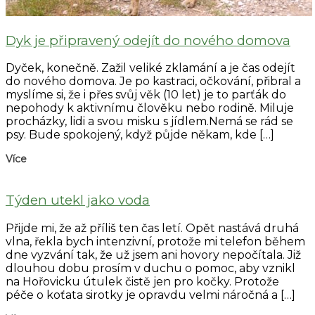
Dyk je připravený odejít do nového domova
Dyček, konečně. Zažil veliké zklamání a je čas odejít
do nového domova. Je po kastraci, očkování, přibral a
myslíme si, že i přes svůj věk (10 let) je to parťák do
nepohody k aktivnímu člověku nebo rodině. Miluje
procházky, lidi a svou misku s jídlem.Nemá se rád se
psy. Bude spokojený, když půjde někam, kde […]
Více
Týden utekl jako voda
Přijde mi, že až příliš ten čas letí. Opět nastává druhá
vlna, řekla bych intenzivní, protože mi telefon během
dne vyzvání tak, že už jsem ani hovory nepočítala. Již
dlouhou dobu prosím v duchu o pomoc, aby vznikl
na Hořovicku útulek čistě jen pro kočky. Protože
péče o koťata sirotky je opravdu velmi náročná a […]