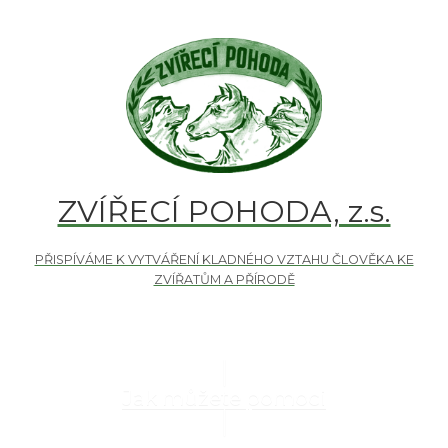
ZVÍŘECÍ POHODA, z.s.
Jak můžete pomoci