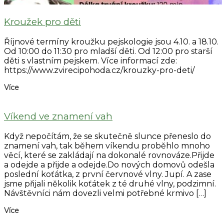
Kroužek pro děti
Říjnové termíny kroužku pejskologie jsou 4.10. a 18.10.
Od 10:00 do 11:30 pro mladší děti. Od 12:00 pro starší
děti s vlastním pejskem. Více informací zde:
https://www.zvirecipohoda.cz/krouzky-pro-deti/
Více
Víkend ve znamení vah
Když nepočítám, že se skutečně slunce přeneslo do
znamení vah, tak během víkendu proběhlo mnoho
věcí, které se zakládají na dokonalé rovnováze.Přijde
a odejde a přijde a odejde.Do nových domovů odešla
poslední koťátka, z první červnové vlny. Jupí. A zase
jsme přijali několik koťátek z té druhé vlny, podzimní.
Návštěvníci nám dovezli velmi potřebné krmivo […]
Více