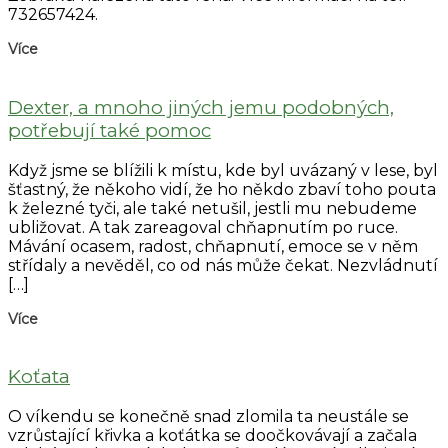
732657424.
Více
Dexter, a mnoho jiných jemu podobných,
potřebují také pomoc
Když jsme se blížili k místu, kde byl uvázaný v lese, byl
šťastný, že někoho vidí, že ho někdo zbaví toho pouta
k železné tyči, ale také netušil, jestli mu nebudeme
ubližovat. A tak zareagoval chňapnutím po ruce.
Mávání ocasem, radost, chňapnutí, emoce se v něm
střídaly a nevěděl, co od nás může čekat. Nezvládnutí
[…]
Více
Koťata
O víkendu se konečně snad zlomila ta neustále se
vzrůstající křivka a koťátka se doočkovávají a začala