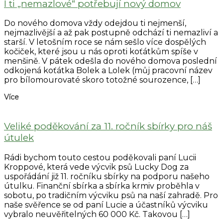
I ti „nemazlové“ potřebují nový domov
Do nového domova vždy odejdou ti nejmenší,
nejmazlivější a až pak postupně odchází ti nemazliví a
starší. V letošním roce se nám sešlo více dospělých
kočiček, které jsou u nás oproti koťátkům spíše v
menšině. V pátek odešla do nového domova poslední
odkojená koťátka Bolek a Lolek (můj pracovní název
pro bílomourovaté skoro totožné sourozence, […]
Více
Veliké poděkování za 11. ročník sbírky pro náš
útulek
Rádi bychom touto cestou poděkovali paní Lucii
Kroppové, která vede výcvik psů Lucky Dog za
uspořádání již 11. ročníku sbírky na podporu našeho
útulku. Finanční sbírka a sbírka krmiv proběhla v
sobotu, po tradičním výcviku psů na naší zahradě. Pro
naše svěřence se od paní Lucie a účastníků výcviku
vybralo neuvěřitelných 60 000 Kč. Takovou […]