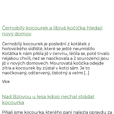
Černobílý kocourek a líbivá kočička hledají
nový domov
Černobílý kocourek je poslední z koťátek z
hořovického sídliště, které se ještě neumístilo.
Koťátka k nám přišla již v červnu, léčila se, poté trvalo
nějakou chvíli, než se naočkovala a 2 sourozenci jsou
již v nových domovech. Mourovatá kočička odejde
zítra a kocourek by zůstal v kotci sám. Je to
naočkovaný, odčervený, čistotný a velmi […]
Více
Nad Bzovou u lesa kdosi nechal strádat
kocourka
Přijali jsme kocourka, kterého paní nalezla opravdu za