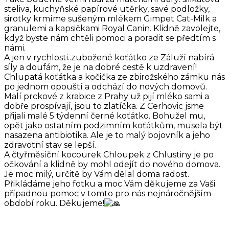
steliva, kuchyňské papírové utěrky, savé podložky,
sirotky krmíme sušeným mlékem Gimpet Cat-Milk a
granulemi a kapsičkami Royal Canin. Klidně zavolejte,
když byste nám chtěli pomoci a poradit se předtím s
námi.
A jen v rychlosti..zubožené koťátko ze Záluží nabírá
síly a doufám, že je na dobré cestě k uzdravení!
Chlupatá koťátka a kočička ze zbirožského zámku nás
po jednom opouští a odchází do nových domovů.
Malí prckové z krabice z Prahy už pijí mléko sami a
dobře prospívají, jsou to zlatíčka. Z Cerhovic jsme
přijali malé 5 týdenní černé koťátko. Bohužel mu,
opět jako ostatním podzimním koťátkům, musela být
nasazena antibiotika. Ale je to malý bojovník a jeho
zdravotní stav se lepší.
A čtyřměsíční kocourek Chloupek z Chlustiny je po
očkování a klidně by mohl odejít do nového domova.
Je moc milý, určitě by Vám dělal doma radost.
Přikládáme jeho fotku a moc Vám děkujeme za Vaši
případnou pomoc v tomto pro nás nejnáročnějším
období roku. Děkujeme!