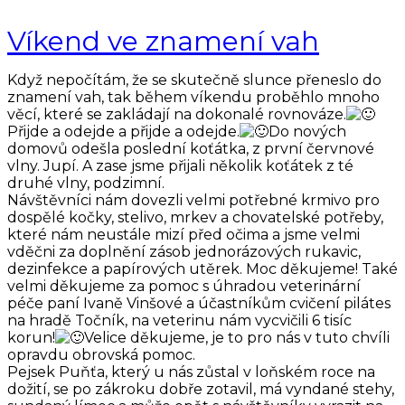
Víkend ve znamení vah
Když nepočítám, že se skutečně slunce přeneslo do
znamení vah, tak během víkendu proběhlo mnoho
věcí, které se zakládají na dokonalé rovnováze.
Přijde a odejde a přijde a odejde.
Do nových
domovů odešla poslední koťátka, z první červnové
vlny. Jupí. A zase jsme přijali několik koťátek z té
druhé vlny, podzimní.
Návštěvníci nám dovezli velmi potřebné krmivo pro
dospělé kočky, stelivo, mrkev a chovatelské potřeby,
které nám neustále mizí před očima a jsme velmi
vděčni za doplnění zásob jednorázových rukavic,
dezinfekce a papírových utěrek. Moc děkujeme! Také
velmi děkujeme za pomoc s úhradou veterinární
péče paní Ivaně Vinšové a účastníkům cvičení pilátes
na hradě Točník, na veterinu nám vycvičili 6 tisíc
korun!
Velice děkujeme, je to pro nás v tuto chvíli
opravdu obrovská pomoc.
Pejsek Puňťa, který u nás zůstal v loňském roce na
dožití, se po zákroku dobře zotavil, má vyndané stehy,