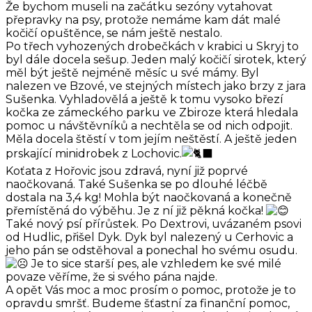
Že bychom museli na začátku sezóny vytahovat
přepravky na psy, protože nemáme kam dát malé
kočičí opuštěnce, se nám ještě nestalo.
Po třech vyhozených drobečkách v krabici u Skryj to
byl dále docela sešup. Jeden malý kočičí sirotek, který
měl být ještě nejméně měsíc u své mámy. Byl
nalezen ve Bzové, ve stejných místech jako brzy z jara
Sušenka. Vyhladovělá a ještě k tomu vysoko březí
kočka ze zámeckého parku ve Zbiroze která hledala
pomoc u návštěvníků a nechtěla se od nich odpojit.
Měla docela štěstí v tom jejím neštěstí. A ještě jeden
prskající minidrobek z Lochovic.
Koťata z Hořovic jsou zdravá, nyní již poprvé
naočkovaná. Také Sušenka se po dlouhé léčbě
dostala na 3,4 kg! Mohla být naočkovaná a konečně
přemístěná do výběhu. Je z ní již pěkná kočka!
Také nový psí přírůstek. Po Dextrovi, uvázaném psovi
od Hudlic, přišel Dyk. Dyk byl nalezený u Cerhovic a
jeho pán se odstěhoval a ponechal ho svému osudu.
Je to sice starší pes, ale vzhledem ke své milé
povaze věříme, že si svého pána najde.
A opět Vás moc a moc prosím o pomoc, protože je to
opravdu smršť. Budeme šťastní za finanční pomoc,