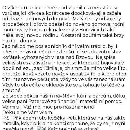
O víkendu se konečně snad zlomila ta neustále se
vzrůstající křivka a koťátka se doočkovávají a začala
odcházet do nových domovů. Malý černý odkojený
drobeček z Hořovic odešel do nového domova, roční
mourovatý kocourek nalezený v Hořovicích také
našel svoji novou rodinu. A ostatní doufám také brzy
najdou domov.
Jediné, co mě posledních 14 dní velmi trápilo, byl i
přes intenzivní léčbu nezlepšující se zdravotní stav
koťátek vyhozených v lese nad Bzovou. Nejspíše
veliký stres a závažná infekce, se kterou již bojovala v
době nálezu, zapříčinila jejich smrt. Je mi to velice líto,
protože, když vezete navždy uspat zvíře, o které před
tím intenzivně pečujete, vždy to ve vás zanechá šrám.
Vždy to obrečíte a oklepáváte se z toho..je to těžké a
smutné..
Ze srdce děkuji našim návštěvníkům a dárcům, děkuji
velice paní Paterové za finanční i materiální pomoc.
Velmi si ji Vážíme, moc pro nás znamená.
Děkujeme Vám všem.
P.S.: Přikládám foto kočičky Péti, která se na nás takto
mračila, když přišla na konci srpna..ne, že by se již nyní
mračila méně…
Každopádně je zdravá,