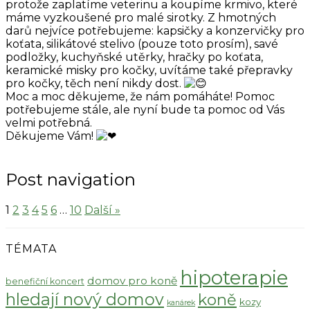
protože zaplatíme veterinu a koupíme krmivo, které
máme vyzkoušené pro malé sirotky. Z hmotných
darů nejvíce potřebujeme: kapsičky a konzervičky pro
koťata, silikátové stelivo (pouze toto prosím), savé
podložky, kuchyňské utěrky, hračky po koťata,
keramické misky pro kočky, uvítáme také přepravky
pro kočky, těch není nikdy dost.
Moc a moc děkujeme, že nám pomáháte! Pomoc
potřebujeme stále, ale nyní bude ta pomoc od Vás
velmi potřebná.
Děkujeme Vám!
Post navigation
1
2
3
4
5
6
…
10
Další »
TÉMATA
hipoterapie
domov pro koně
benefiční koncert
hledají nový domov
koně
kozy
kanárek