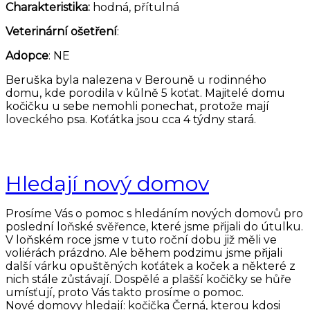
Charakteristika:
hodná, přítulná
Veterinární ošetření
:
Adopce
: NE
Beruška byla nalezena v Berouně u rodinného
domu, kde porodila v kůlně 5 koťat. Majitelé domu
kočičku u sebe nemohli ponechat, protože mají
loveckého psa. Koťátka jsou cca 4 týdny stará.
Hledají nový domov
Prosíme Vás o pomoc s hledáním nových domovů pro
poslední loňské svěřence, které jsme přijali do útulku.
V loňském roce jsme v tuto roční dobu již měli ve
voliérách prázdno. Ale během podzimu jsme přijali
další várku opuštěných koťátek a koček a některé z
nich stále zůstávají. Dospělé a plašší kočičky se hůře
umísťují, proto Vás takto prosíme o pomoc.
Nové domovy hledají: kočička Černá, kterou kdosi