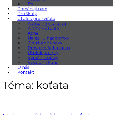
Psi
Pomáhají nám
Pro školy
Útulek pro zvířata
Aktuálně v útulku
Archiv – útulek
Koně
Nalezli u nás domov
Opuštěné kočky
Provozní řád útulku
Útulek pro psy
Výroční zprávy
Vysloužilí koně
O nás
Kontakt
Téma:
koťata