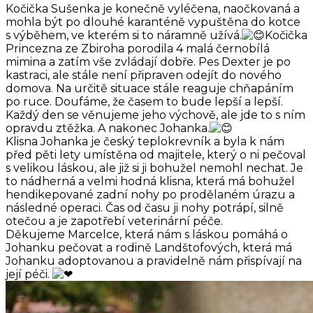
Kočička Sušenka je konečně vyléčena, naočkovaná a
mohla být po dlouhé karanténě vypuštěna do kotce
s výběhem, ve kterém si to náramně užívá.
Kočička
Princezna ze Zbiroha porodila 4 malá černobílá
mimina a zatím vše zvládají dobře. Pes Dexter je po
kastraci, ale stále není připraven odejít do nového
domova. Na určitě situace stále reaguje chňapáním
po ruce. Doufáme, že časem to bude lepší a lepší.
Každý den se věnujeme jeho výchově, ale jde to s ním
opravdu ztěžka. A nakonec Johanka.
Klisna Johanka je český teplokrevník a byla k nám
před pěti lety umístěna od majitele, který o ni pečoval
s velikou láskou, ale již si ji bohužel nemohl nechat. Je
to nádherná a velmi hodná klisna, která má bohužel
hendikepované zadní nohy po prodělaném úrazu a
následné operaci. Čas od času ji nohy potrápí, silně
otečou a je zapotřebí veterinární péče.
Děkujeme Marcelce, která nám s láskou pomáhá o
Johanku pečovat a rodině Landštofových, která má
Johanku adoptovanou a pravidelně nám přispívají na
její péči.