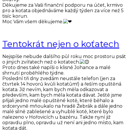
Děkujeme za Vaši finanční podporu na účet, krmivo
pro a koťata objednáváme každý týden za více než 5
tisíc korun.
Moc Vám všem děkujeme.
Tentokrát nejen o koťatech
Nejspíše nebude dalšího půl roku moc prostoru psát
o jiných zvířatech než o koťatech.
Proto dnes také napíši o klisně Johance a malé
shrnutí proběhlého týdne.
Poslední tři dny zvedám neustále telefon (jen za
čtvrtek 14 hovorů kvůli koťatům!) a řeším opuštěná
koťata. Již nevím, kam bych měla odkazovat a
především, kam bych měla koťata dávat. Ještě jsme
přijali jedno malé opuštěné kotě, které běhalo a
srdceryvně mňoukalo na hradě Žebrák a dále jedno
malé silně zablešené a vyhublé kotě, které bylo
nalezeno v Hořovicích u bazénu. Takže nyní již
opravdu plno, opravdu už není ani jedno místo, kam
koťata dát.