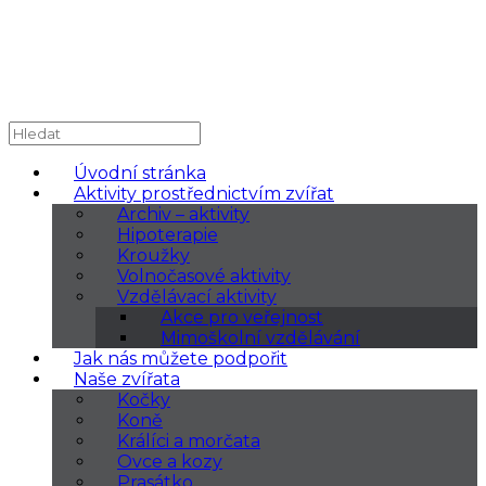
Úvodní stránka
Aktivity prostřednictvím zvířat
Archiv – aktivity
Hipoterapie
Kroužky
Volnočasové aktivity
Vzdělávací aktivity
Akce pro veřejnost
Mimoškolní vzdělávání
Jak nás můžete podpořit
Naše zvířata
Kočky
Koně
Králíci a morčata
Ovce a kozy
Prasátko