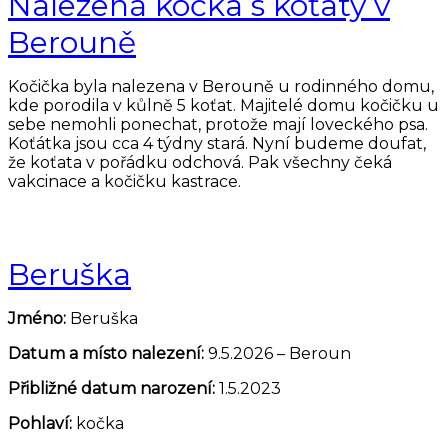
Nalezená kočka s koťaty v
Berouně
Kočička byla nalezena v Berouně u rodinného domu,
kde porodila v kůlně 5 koťat. Majitelé domu kočičku u
sebe nemohli ponechat, protože mají loveckého psa.
Koťátka jsou cca 4 týdny stará. Nyní budeme doufat,
že koťata v pořádku odchová. Pak všechny čeká
vakcinace a kočičku kastrace.
Beruška
Jméno:
Beruška
Datum a místo nalezení:
9.5.2026 – Beroun
Přibližné datum narození:
1.5.2023
Pohlaví:
kočka