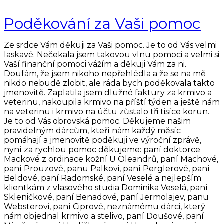
Poděkování za Vaši pomoc
Ze srdce Vám děkuji za Vaši pomoc. Je to od Vás velmi
laskavé. Nečekala jsem takovou vlnu pomoci a velmi si
Vaší finanční pomoci vážím a děkuji Vám za ni.
Doufám, že jsem nikoho nepřehlédla a že se na mě
nikdo nebudě zlobit, ale ráda bych poděkovala takto
jmenovitě. Zaplatila jsem dlužné faktury za krmivo a
veterinu, nakoupila krmivo na příští týden a ještě nám
na veterinu i krmivo na účtu zůstalo tři tisíce korun.
Je to od Vás obrovská pomoc. Děkujeme našim
pravidelným dárcům, kteří nám každý měsíc
pomáhají a jmenovitě poděkuji ve výroční zprávě,
nyní za rychlou pomoc děkujeme: paní doktorce
Mackové z ordinace kožní U Oleandrů, paní Machové,
paní Prouzové, panu Palkovi, paní Perglerové, paní
Beldové, paní Radomské, paní Veselé a nejlepším
klientkám z vlasového studia Dominika Veselá, paní
Skleničkové, paní Benadové, paní Jermolajev, panu
Websterovi, paní Ciprové, neznámému dárci, který
nám objednal krmivo a stelivo, paní Doušové, paní