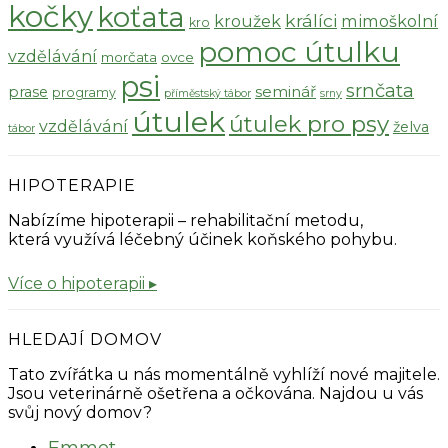
kočky
koťata
králíci
kroužek
mimoškolní
kro
pomoc útulku
vzdělávání
morčata
ovce
psi
srnčata
seminář
prase
programy
příměstský tábor
srny
útulek
útulek pro psy
vzdělávání
želva
tábor
HIPOTERAPIE
Nabízíme hipoterapii – rehabilitační metodu,
která využívá léčebný účinek koňského pohybu.
Více o hipoterapii ▸
HLEDAJÍ DOMOV
Tato zvířátka u nás momentálně vyhlíží nové majitele.
Jsou veterinárně ošetřena a očkována. Najdou u vás
svůj nový domov?
Emmet