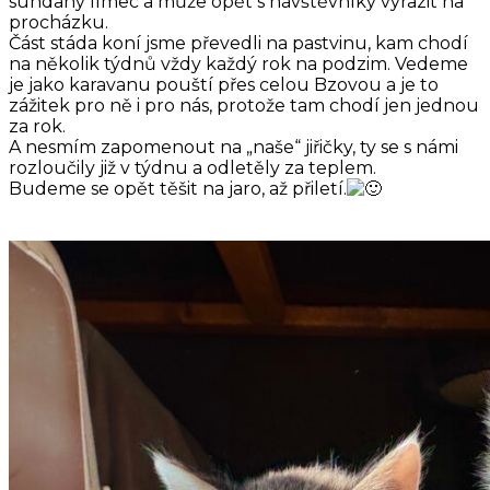
sundaný límec a může opět s návštěvníky vyrazit na
procházku.
Část stáda koní jsme převedli na pastvinu, kam chodí
na několik týdnů vždy každý rok na podzim. Vedeme
je jako karavanu pouští přes celou Bzovou a je to
zážitek pro ně i pro nás, protože tam chodí jen jednou
za rok.
A nesmím zapomenout na „naše“ jiřičky, ty se s námi
rozloučily již v týdnu a odletěly za teplem.
Budeme se opět těšit na jaro, až přiletí.