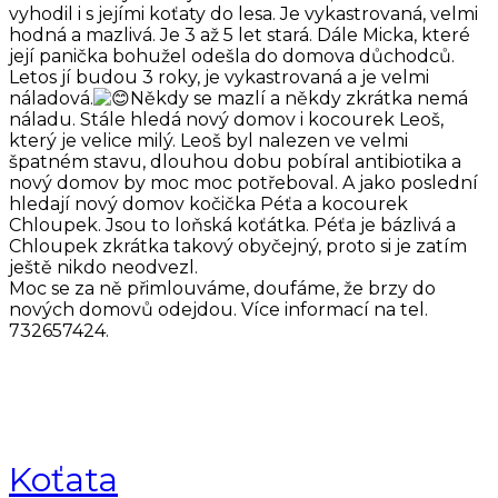
vyhodil i s jejími koťaty do lesa. Je vykastrovaná, velmi
hodná a mazlivá. Je 3 až 5 let stará. Dále Micka, které
její panička bohužel odešla do domova důchodců.
Letos jí budou 3 roky, je vykastrovaná a je velmi
náladová.
Někdy se mazlí a někdy zkrátka nemá
náladu. Stále hledá nový domov i kocourek Leoš,
který je velice milý. Leoš byl nalezen ve velmi
špatném stavu, dlouhou dobu pobíral antibiotika a
nový domov by moc moc potřeboval. A jako poslední
hledají nový domov kočička Péťa a kocourek
Chloupek. Jsou to loňská koťátka. Péťa je bázlivá a
Chloupek zkrátka takový obyčejný, proto si je zatím
ještě nikdo neodvezl.
Moc se za ně přimlouváme, doufáme, že brzy do
nových domovů odejdou. Více informací na tel.
732657424.
Koťata