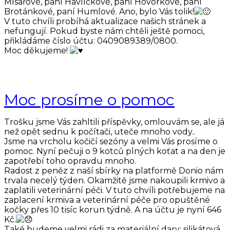
Mísařové, paní Havlíčkové, paní Hovorkové, paní
Brotánkové, paní Humlové. Ano, bylo Vás tolik!
V tuto chvíli probíhá aktualizace našich stránek a
nefungují. Pokud byste nám chtěli ještě pomoci,
přikládáme číslo účtu: 0409089389/0800.
Moc děkujeme!
Moc prosíme o pomoc
Trošku jsme Vás zahltili příspěvky, omlouvám se, ale já
než opět sednu k počítači, uteče mnoho vody..
Jsme na vrcholu kočičí sezóny a velmi Vás prosíme o
pomoc. Nyní pečuji o 9 kotců plných koťat a na den je
zapotřebí toho opravdu mnoho.
Radost z peněz z naší sbírky na platformě Donio nám
trvala necelý týden. Okamžitě jsme nakoupili krmivo a
zaplatili veterinární péči. V tuto chvíli potřebujeme na
zaplacení krmiva a veterinární péče pro opuštěné
kočky přes 10 tisíc korun týdně. A na účtu je nyní 646
Kč.
Také budeme velmi rádi za materiální dary: silikátová