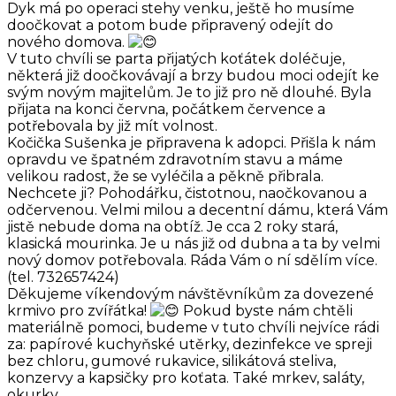
Dyk má po operaci stehy venku, ještě ho musíme
doočkovat a potom bude připravený odejít do
nového domova.
V tuto chvíli se parta přijatých koťátek doléčuje,
některá již doočkovávají a brzy budou moci odejít ke
svým novým majitelům. Je to již pro ně dlouhé. Byla
přijata na konci června, počátkem července a
potřebovala by již mít volnost.
Kočička Sušenka je připravena k adopci. Přišla k nám
opravdu ve špatném zdravotním stavu a máme
velikou radost, že se vyléčila a pěkně přibrala.
Nechcete ji? Pohodářku, čistotnou, naočkovanou a
odčervenou. Velmi milou a decentní dámu, která Vám
jistě nebude doma na obtíž. Je cca 2 roky stará,
klasická mourinka. Je u nás již od dubna a ta by velmi
nový domov potřebovala. Ráda Vám o ní sdělím více.
(tel. 732657424)
Děkujeme víkendovým návštěvníkům za dovezené
krmivo pro zvířátka!
Pokud byste nám chtěli
materiálně pomoci, budeme v tuto chvíli nejvíce rádi
za: papírové kuchyňské utěrky, dezinfekce ve spreji
bez chloru, gumové rukavice, silikátová steliva,
konzervy a kapsičky pro koťata. Také mrkev, saláty,
okurky.