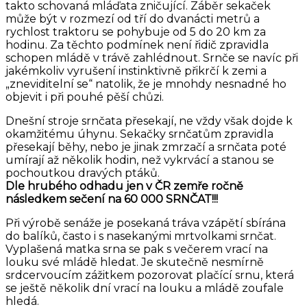
takto schovaná mláďata zničující. Záběr sekaček
může být v rozmezí od tří do dvanácti metrů a
rychlost traktoru se pohybuje od 5 do 20 km za
hodinu. Za těchto podmínek není řidič zpravidla
schopen mládě v trávě zahlédnout. Srnče se navíc při
jakémkoliv vyrušení instinktivně přikrčí k zemi a
„zneviditelní se“ natolik, že je mnohdy nesnadné ho
objevit i při pouhé pěší chůzi.
Dnešní stroje srnčata přesekají, ne vždy však dojde k
okamžitému úhynu. Sekačky srnčatům zpravidla
přesekají běhy, nebo je jinak zmrzačí a srnčata poté
umírají až několik hodin, než vykrvácí a stanou se
pochoutkou dravých ptáků.
Dle hrubého odhadu jen v ČR zemře ročně
následkem sečení na 60 000 SRNČAT!!!
Při výrobě senáže je posekaná tráva vzápětí sbírána
do balíků, často i s nasekanými mrtvolkami srnčat.
Vyplašená matka srna se pak s večerem vrací na
louku své mládě hledat. Je skutečně nesmírně
srdcervoucím zážitkem pozorovat plačící srnu, která
se ještě několik dní vrací na louku a mládě zoufale
hledá.