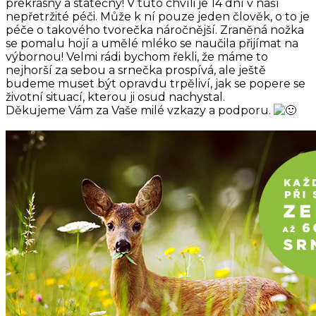
překrásný a statečný! V tuto chvíli je 14 dní v naší
nepřetržité péči. Může k ní pouze jeden člověk, o to je
péče o takového tvorečka náročnější. Zraněná nožka
se pomalu hojí a umělé mléko se naučila přijímat na
výbornou! Velmi rádi bychom řekli, že máme to
nejhorší za sebou a srnečka prospívá, ale ještě
budeme muset být opravdu trpěliví, jak se popere se
životní situací, kterou ji osud nachystal.
Děkujeme Vám za Vaše milé vzkazy a podporu.