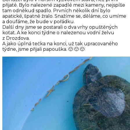
přijaté. Bylo nalezené zapadlé mezi kameny, nejspíše
tam odněkud spadlo. Prvních několik dní bylo
apatické, špatně žralo. Snažíme se, děláme, co umíme
a doufáme, že bude v pořádku.
Další dny jsme se postarali o dva vrhy opuštěných
koťat. A ke konci týdne o nalezenou vodní želvu
z Drozdova.
A jako úplná tečka na konci, už tak upracovaného
týdne, jsme přijali papouška. 🙂 🙂 🙂