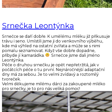
Srnečka Leontýnka
Srnečce se daří dobře. K umělému mléku již přikusuje
trávu i seno. Umístili jsme ji do venkovního výběhu,
kde má výhled na ostatní zvířata a může se s nimi
pomalu seznamovat. Když vše dobře dopadne,
přibyde jí kamarádka.
Srnečce jsme dali jméno
Leontýnka.
Péče o druhou srnečku je opět nepřetržitá, jak v
počátcích péče o tu první. Nejnáročnější adaptační
dny má za sebou. Je to velmi zvídavý a roztomilý
tvoreček.
Velmi děkujeme milému dárci za zakoupené mléko
pro srnečky, je to pro nás veliká pomoc!