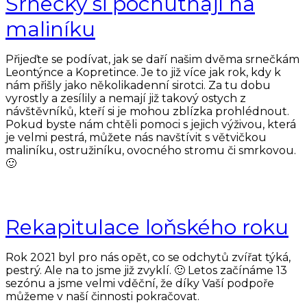
Srnečky si pochutnají na
maliníku
Přijeďte se podívat, jak se daří našim dvěma srnečkám
Leontýnce a Kopretince. Je to již více jak rok, kdy k
nám přišly jako několikadenní sirotci. Za tu dobu
vyrostly a zesílily a nemají již takový ostych z
návštěvníků, kteří si je mohou zblízka prohlédnout.
Pokud byste nám chtěli pomoci s jejich výživou, která
je velmi pestrá, můžete nás navštívit s větvičkou
maliníku, ostružiníku, ovocného stromu či smrkovou.
🙂
Rekapitulace loňského roku
Rok 2021 byl pro nás opět, co se odchytů zvířat týká,
pestrý. Ale na to jsme již zvyklí. 🙂 Letos začínáme 13
sezónu a jsme velmi vděční, že díky Vaší podpoře
můžeme v naší činnosti pokračovat.