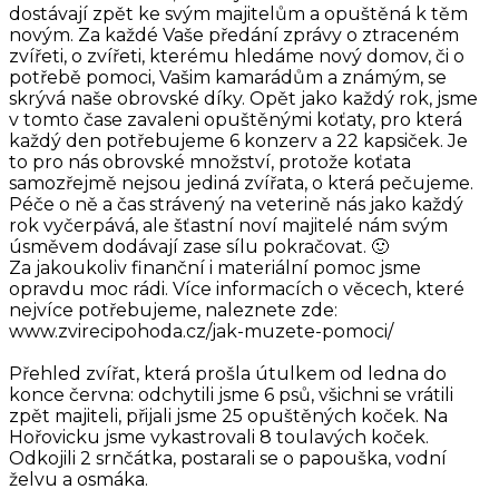
dostávají zpět ke svým majitelům a opuštěná k těm
novým. Za každé Vaše předání zprávy o ztraceném
zvířeti, o zvířeti, kterému hledáme nový domov, či o
potřebě pomoci, Vašim kamarádům a známým, se
skrývá naše obrovské díky. Opět jako každý rok, jsme
v tomto čase zavaleni opuštěnými koťaty, pro která
každý den potřebujeme 6 konzerv a 22 kapsiček. Je
to pro nás obrovské množství, protože koťata
samozřejmě nejsou jediná zvířata, o která pečujeme.
Péče o ně a čas strávený na veterině nás jako každý
rok vyčerpává, ale šťastní noví majitelé nám svým
úsměvem dodávají zase sílu pokračovat. 🙂
Za jakoukoliv finanční i materiální pomoc jsme
opravdu moc rádi. Více informacích o věcech, které
nejvíce potřebujeme, naleznete zde:
www.zvirecipohoda.cz/jak-muzete-pomoci/
Přehled zvířat, která prošla útulkem od ledna do
konce června: odchytili jsme 6 psů, všichni se vrátili
zpět majiteli, přijali jsme 25 opuštěných koček. Na
Hořovicku jsme vykastrovali 8 toulavých koček.
Odkojili 2 srnčátka, postarali se o papouška, vodní
želvu a osmáka.