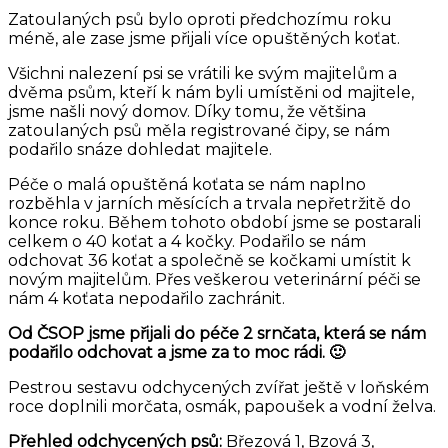
Zatoulaných psů bylo oproti předchozímu roku
méně, ale zase jsme přijali více opuštěných koťat.
Všichni nalezení psi se vrátili ke svým majitelům a
dvěma psům, kteří k nám byli umístěni od majitele,
jsme našli nový domov. Díky tomu, že většina
zatoulaných psů měla registrované čipy, se nám
podařilo snáze dohledat majitele.
Péče o malá opuštěná koťata se nám naplno
rozběhla v jarních měsících a trvala nepřetržitě do
konce roku. Během tohoto období jsme se postarali
celkem o 40 koťat a 4 kočky. Podařilo se nám
odchovat 36 koťat a společně se kočkami umístit k
novým majitelům. Přes veškerou veterinární péči se
nám 4 koťata nepodařilo zachránit.
Od ČSOP jsme přijali do péče 2 srnčata, která se nám
podařilo odchovat a jsme za to moc rádi. 🙂
Pestrou sestavu odchycených zvířat ještě v loňském
roce doplnili morčata, osmák, papoušek a vodní želva.
Přehled odchycených psů:
Březová 1, Bzová 3,