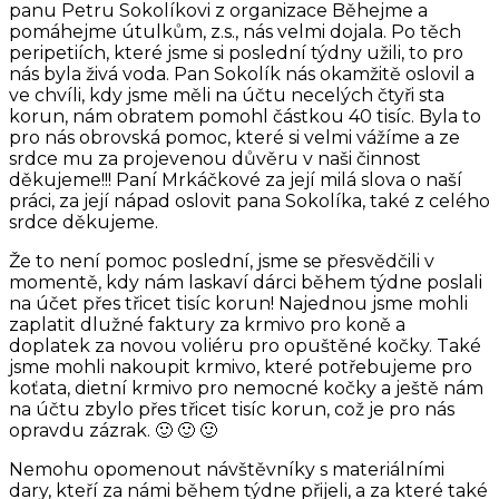
panu Petru Sokolíkovi z organizace Běhejme a
pomáhejme útulkům, z.s., nás velmi dojala. Po těch
peripetiích, které jsme si poslední týdny užili, to pro
nás byla živá voda. Pan Sokolík nás okamžitě oslovil a
ve chvíli, kdy jsme měli na účtu necelých čtyři sta
korun, nám obratem pomohl částkou 40 tisíc. Byla to
pro nás obrovská pomoc, které si velmi vážíme a ze
srdce mu za projevenou důvěru v naši činnost
děkujeme!!! Paní Mrkáčkové za její milá slova o naší
práci, za její nápad oslovit pana Sokolíka, také z celého
srdce děkujeme.
Že to není pomoc poslední, jsme se přesvědčili v
momentě, kdy nám laskaví dárci během týdne poslali
na účet přes třicet tisíc korun! Najednou jsme mohli
zaplatit dlužné faktury za krmivo pro koně a
doplatek za novou voliéru pro opuštěné kočky. Také
jsme mohli nakoupit krmivo, které potřebujeme pro
koťata, dietní krmivo pro nemocné kočky a ještě nám
na účtu zbylo přes třicet tisíc korun, což je pro nás
opravdu zázrak. 🙂 🙂 🙂
Nemohu opomenout návštěvníky s materiálními
dary, kteří za námi během týdne přijeli, a za které také