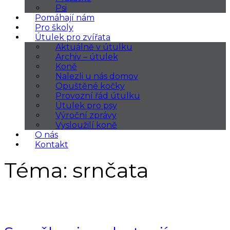
Psi
Pomáhají nám
Pro školy
Útulek pro zvířata
Aktuálně v útulku
Archiv – útulek
Koně
Nalezli u nás domov
Opuštěné kočky
Provozní řád útulku
Útulek pro psy
Výroční zprávy
Vysloužilí koně
O nás
Kontakt
Téma:
srnčata