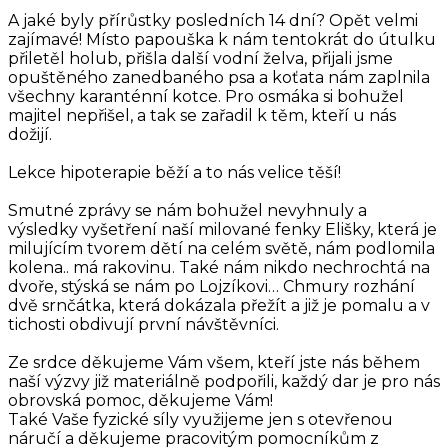
A jaké byly přírůstky posledních 14 dní? Opět velmi
zajímavé! Místo papouška k nám tentokrát do útulku
přiletěl holub, přišla další vodní želva, přijali jsme
opuštěného zanedbaného psa a koťata nám zaplnila
všechny karanténní kotce. Pro osmáka si bohužel
majitel nepřišel, a tak se zařadil k těm, kteří u nás
dožijí.
Lekce hipoterapie běží a to nás velice těší!
Smutné zprávy se nám bohužel nevyhnuly a
výsledky vyšetření naší milované fenky Elišky, která je
milujícím tvorem dětí na celém světě, nám podlomila
kolena.. má rakovinu. Také nám nikdo nechrochtá na
dvoře, stýská se nám po Lojzíkovi… Chmury rozhání
dvě srnčátka, která dokázala přežít a již je pomalu a v
tichosti obdivují první návštěvníci.
Ze srdce děkujeme Vám všem, kteří jste nás během
naší výzvy již materiálně podpořili, každý dar je pro nás
obrovská pomoc, děkujeme Vám!
Také Vaše fyzické síly využijeme jen s otevřenou
náručí a děkujeme pracovitým pomocníkům z