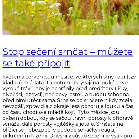
Stop sečení srnčat – můžete
se také připojit
Květen a červen jsou měsíce, ve kterých srny rodí (tzv.
kladou) mláďata. Ta potom ukrývají na loukách ve
vysoké trávě, aby je ochránily před predátory (lišky,
divočáci, jezevci), než povyrostou a budou schopna
před nimi utéct sama. Srna se od srnčete nikdy zcela
nevzdálí, zpravidla z okraje lesa pozoruje louku a čas
od času chodí své mládě kojit. Tyto měsíce jsou
ovšem dobou, kdy se sečou travní porosty k přípravě
senáže, dále porosty vojtěšky a jetele. Srnčata na
blížící se nebezpečí v podobě sekačky reagují
přikrčením k zemi. Dnešní způsob sečení je však pro