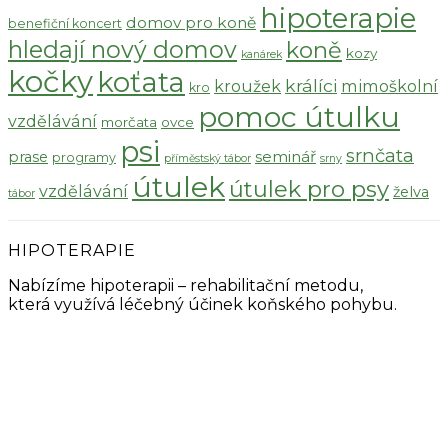
hipoterapie
domov pro koně
benefiční koncert
hledají nový domov
koně
kozy
kanárek
kočky
koťata
králíci
kroužek
mimoškolní
kro
pomoc útulku
vzdělávání
morčata
ovce
psi
srnčata
seminář
prase
programy
příměstský tábor
srny
útulek
útulek pro psy
vzdělávání
želva
tábor
HIPOTERAPIE
Nabízíme hipoterapii – rehabilitační metodu,
která využívá léčebný účinek koňského pohybu.