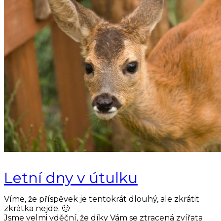
Letní dny v útulku
Víme, že příspěvek je tentokrát dlouhý, ale zkrátit
zkrátka nejde. 🙂
Jsme velmi vděční, že díky Vám se ztracená zvířata