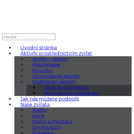
Úvodní stránka
Aktivity prostřednictvím zvířat
Archiv – aktivity
Hipoterapie
Kroužky
Volnočasové aktivity
Vzdělávací aktivity
Akce pro veřejnost
Mimoškolní vzdělávání
Jak nás můžete podpořit
Naše zvířata
Kočky
Koně
Králíci a morčata
Ovce a kozy
Prasátko