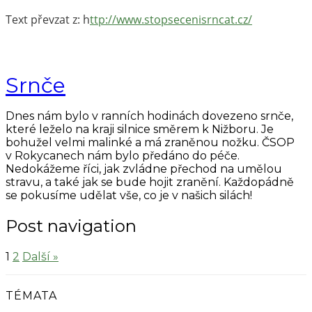
Text převzat z: h
ttp://www.stopsecenisrncat.cz/
Srnče
Dnes nám bylo v ranních hodinách dovezeno srnče,
které leželo na kraji silnice směrem k Nižboru. Je
bohužel velmi malinké a má zraněnou nožku. ČSOP
v Rokycanech nám bylo předáno do péče.
Nedokážeme říci, jak zvládne přechod na umělou
stravu, a také jak se bude hojit zranění. Každopádně
se pokusíme udělat vše, co je v našich silách!
Post navigation
1
2
Další »
TÉMATA