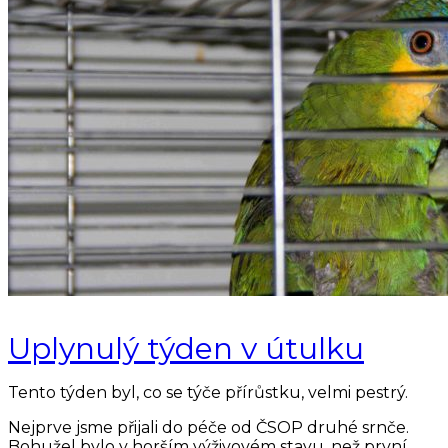
Uplynulý týden v útulku
Tento týden byl, co se týče přírůstku, velmi pestrý.
Nejprve jsme přijali do péče od ČSOP druhé srnče.
Bohužel bylo v horším výživovém stavu, než první