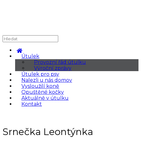
Útulek
Provozní řád útulku
Výroční zprávy
Útulek pro psy
Nalezli u nás domov
Vysloužilí koně
Opuštěné kočky
Aktuálně v útulku
Kontakt
Srnečka Leontýnka