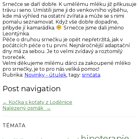
Srnečce se daří dobře. K umělému mléku již přikusuje
trávu i seno. Umístili jsme ji do venkovního výběhu,
kde má výhled na ostatní zvířata a může se s nimi
pomalu seznamovat. Když vše dobře dopadne,
přibyde jí kamarádka.
Srnečce jsme dali jméno
Leontýnka.
Péče o druhou srnečku je opět nepřetržitá, jak v
počátcích péče o tu první. Nejnáročnější adaptační
dny má za sebou. Je to velmi zvídavý a roztomilý
tvoreček.
Velmi děkujeme milému dárci za zakoupené mléko
pro srnečky, je to pro nás veliká pomoc!
Rubrika:
Novinky - útulek
, tagy:
srnčata
.
Post navigation
←
Kočka s koťaty z Loděnice
Nalezený osmák
→
TÉMATA
hipoterapie