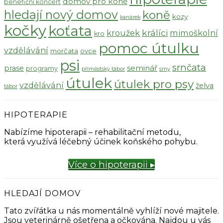
domov pro koně
benefiční koncert
hledají nový domov
koně
kozy
kanárek
kočky
koťata
králíci
kroužek
mimoškolní
kro
pomoc útulku
vzdělávání
morčata
ovce
psi
srnčata
seminář
prase
programy
příměstský tábor
srny
útulek
útulek pro psy
vzdělávání
želva
tábor
HIPOTERAPIE
Nabízíme hipoterapii – rehabilitační metodu,
která využívá léčebný účinek koňského pohybu.
Více o hipoterapii ▸
HLEDAJÍ DOMOV
Tato zvířátka u nás momentálně vyhlíží nové majitele.
Jsou veterinárně ošetřena a očkována. Najdou u vás