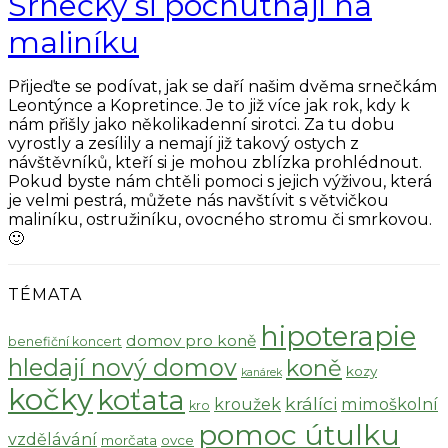
Srnečky si pochutnají na
maliníku
Přijeďte se podívat, jak se daří našim dvěma srnečkám
Leontýnce a Kopretince. Je to již více jak rok, kdy k
nám přišly jako několikadenní sirotci. Za tu dobu
vyrostly a zesílily a nemají již takový ostych z
návštěvníků, kteří si je mohou zblízka prohlédnout.
Pokud byste nám chtěli pomoci s jejich výživou, která
je velmi pestrá, můžete nás navštívit s větvičkou
maliníku, ostružiníku, ovocného stromu či smrkovou.
🙂
TÉMATA
hipoterapie
domov pro koně
benefiční koncert
hledají nový domov
koně
kozy
kanárek
kočky
koťata
králíci
kroužek
mimoškolní
kro
pomoc útulku
vzdělávání
morčata
ovce