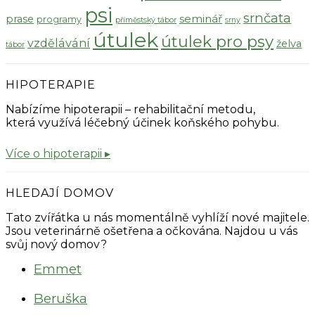
psi
srnčata
seminář
prase
programy
příměstský tábor
srny
útulek
útulek pro psy
vzdělávání
želva
tábor
HIPOTERAPIE
Nabízíme hipoterapii – rehabilitační metodu,
která využívá léčebný účinek koňského pohybu.
Více o hipoterapii ▸
HLEDAJÍ DOMOV
Tato zvířátka u nás momentálně vyhlíží nové majitele.
Jsou veterinárně ošetřena a očkována. Najdou u vás
svůj nový domov?
Emmet
Beruška