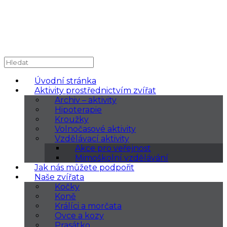
Úvodní stránka
Aktivity prostřednictvím zvířat
Archiv – aktivity
Hipoterapie
Kroužky
Volnočasové aktivity
Vzdělávací aktivity
Akce pro veřejnost
Mimoškolní vzdělávání
Jak nás můžete podpořit
Naše zvířata
Kočky
Koně
Králíci a morčata
Ovce a kozy
Prasátko