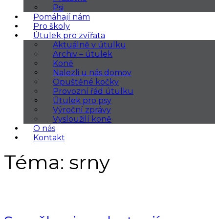
Psi
Pomáhají nám
Pro školy
Útulek pro zvířata
Aktuálně v útulku
Archiv – útulek
Koně
Nalezli u nás domov
Opuštěné kočky
Provozní řád útulku
Útulek pro psy
Výroční zprávy
Vysloužilí koně
O nás
Kontakt
Téma:
srny