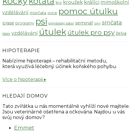
kočky
koťata
králíci
kroužek
mimoškolní
kro
pomoc útulku
vzdělávání
morčata
ovce
psi
srnčata
seminář
prase
programy
příměstský tábor
srny
útulek
útulek pro psy
vzdělávání
želva
tábor
HIPOTERAPIE
Nabízíme hipoterapii – rehabilitační metodu,
která využívá léčebný účinek koňského pohybu.
Více o hipoterapii ▸
HLEDAJÍ DOMOV
Tato zvířátka u nás momentálně vyhlíží nové majitele.
Jsou veterinárně ošetřena a očkována. Najdou u vás
svůj nový domov?
Emmet