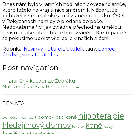
Dnes nám bylo v ranních hodinách dovezeno srnče,
které leželo na kraji silnice směrem k Nižboru. Je
bohužel velmi malinké a má zraněnou nožku. ČSOP
v Rokycanech nám bylo předáno do péče.
Nedokážeme říci, jak zvládne přechod na umělou
stravu, a také jak se bude hojit zranění. Každopádně
se pokusíme udělat vše, co je v našich silách!
Rubrika:
Novinky - útulek
,
Útulek
, tagy:
pomoc
útulku
,
srnčata
,
útulek
.
Post navigation
←
Zraněný kocour ze Žebráku
Nalezená kočka v Berouně –…
→
TÉMATA
hipoterapie
domov pro koně
benefiční koncert
hledají nový domov
koně
kozy
kanárek