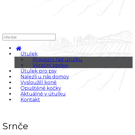
Útulek
Provozní řád útulku
Výroční zprávy
Útulek pro psy
Nalezli u nás domov
Vysloužilí koně
Opuštěné kočky
Aktuálně v útulku
Kontakt
Srnče