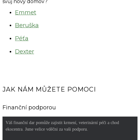
svůj nový domov?
Emmet
Beruška
Péťa
Dexter
JAK NÁM MŮŽETE POMOCI
Finanční podporou