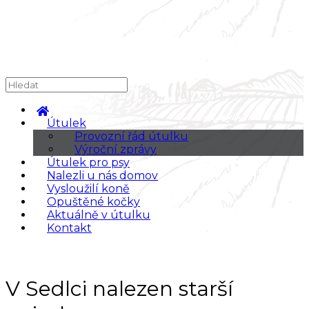
Útulek
Provozní řád útulku
Výroční zprávy
Útulek pro psy
Nalezli u nás domov
Vysloužilí koně
Opuštěné kočky
Aktuálně v útulku
Kontakt
V Sedlci nalezen starší