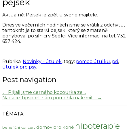
pejsek
Aktuálně: Pejsek je zpět u svého majitele.
Dnes ve večerních hodinách jsme se vrátili z odchytu,
tentokrát je to starší pejsek, který se zmateně
pohyboval po silnici v Sedlci. Více informací na tel. 732
657 424.
Rubrika:
Novinky - útulek
, tagy:
pomoc útulku
,
psi
,
útulek pro psy
.
Post navigation
←
Přijali jsme černého kocourka ze…
Nadace Tipsport nám pomohla nakrmit…
→
TÉMATA
hipoterapie
domov pro koně
benefiční koncert