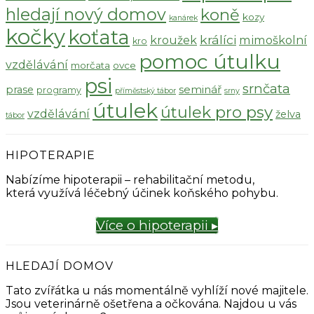
hledají nový domov
koně
kozy
kanárek
kočky
koťata
králíci
kroužek
mimoškolní
kro
pomoc útulku
vzdělávání
morčata
ovce
psi
srnčata
seminář
prase
programy
příměstský tábor
srny
útulek
útulek pro psy
vzdělávání
želva
tábor
HIPOTERAPIE
Nabízíme hipoterapii – rehabilitační metodu,
která využívá léčebný účinek koňského pohybu.
Více o hipoterapii ▸
HLEDAJÍ DOMOV
Tato zvířátka u nás momentálně vyhlíží nové majitele.
Jsou veterinárně ošetřena a očkována. Najdou u vás