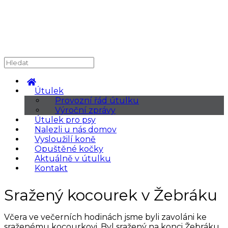
Útulek
Provozní řád útulku
Výroční zprávy
Útulek pro psy
Nalezli u nás domov
Vysloužilí koně
Opuštěné kočky
Aktuálně v útulku
Kontakt
Sražený kocourek v Žebráku
Včera ve večerních hodinách jsme byli zavoláni ke
sraženému kocourkovi. Byl sražený na konci Žebráku