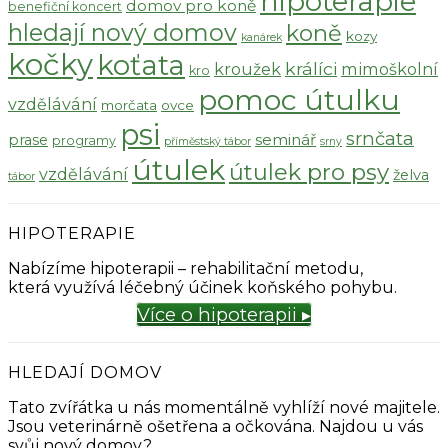
hipoterapie
domov pro koně
benefiční koncert
hledají nový domov
koně
kozy
kanárek
kočky
koťata
králíci
kroužek
mimoškolní
kro
pomoc útulku
vzdělávání
morčata
ovce
psi
srnčata
seminář
prase
programy
příměstský tábor
srny
útulek
útulek pro psy
vzdělávání
želva
tábor
HIPOTERAPIE
Nabízíme hipoterapii – rehabilitační metodu,
která využívá léčebný účinek koňského pohybu.
Více o hipoterapii ▸
HLEDAJÍ DOMOV
Tato zvířátka u nás momentálně vyhlíží nové majitele.
Jsou veterinárně ošetřena a očkována. Najdou u vás
svůj nový domov?