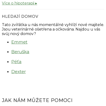
Více o hipoterapii ▸
HLEDAJÍ DOMOV
Tato zvířátka u nás momentálně vyhlíží nové majitele.
Jsou veterinárně ošetřena a očkována. Najdou u vás
svůj nový domov?
Emmet
Beruška
Péťa
Dexter
JAK NÁM MŮŽETE POMOCI