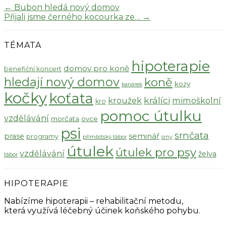
←
Bubon hledá nový domov
Přijali jsme černého kocourka ze…
→
TÉMATA
hipoterapie
domov pro koně
benefiční koncert
hledají nový domov
koně
kozy
kanárek
kočky
koťata
králíci
kroužek
mimoškolní
kro
pomoc útulku
vzdělávání
morčata
ovce
psi
srnčata
seminář
prase
programy
příměstský tábor
srny
útulek
útulek pro psy
vzdělávání
želva
tábor
HIPOTERAPIE
Nabízíme hipoterapii – rehabilitační metodu,
která využívá léčebný účinek koňského pohybu.