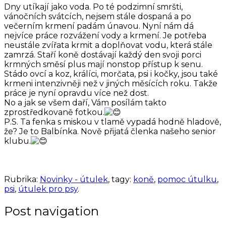
Dny utíkají jako voda. Po té podzimní smršti,
vánočních svátcích, nejsem stále dospaná a po
večerním krmení padám únavou. Nyní nám dá
nejvíce práce rozvážení vody a krmení. Je potřeba
neustále zvířata krmit a doplňovat vodu, která stále
zamrzá. Staří koně dostávají každý den svoji porci
krmných směsí plus mají nonstop přístup k senu.
Stádo ovcí a koz, králíci, morčata, psi i kočky, jsou také
krmeni intenzivněji než v jiných měsících roku. Takže
práce je nyní opravdu více než dost.
No a jak se všem daří, Vám posílám takto
zprostředkovaně fotkou.
P.S. Ta fenka s miskou v tlamě vypadá hodně hladově,
že? Je to Balbínka. Nově přijatá členka našeho senior
klubu.
Rubrika:
Novinky - útulek
, tagy:
koně
,
pomoc útulku
,
psi
,
útulek pro psy
.
Post navigation