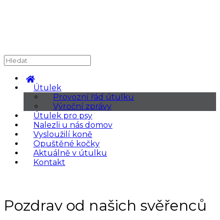
Útulek
Provozní řád útulku
Výroční zprávy
Útulek pro psy
Nalezli u nás domov
Vysloužilí koně
Opuštěné kočky
Aktuálně v útulku
Kontakt
Pozdrav od našich svěřenců