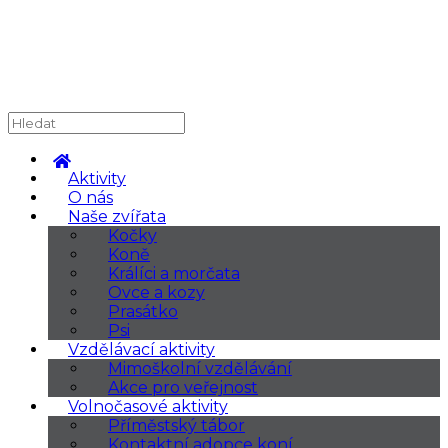
Aktivity
O nás
Naše zvířata
Kočky
Koně
Králíci a morčata
Ovce a kozy
Prasátko
Psi
Vzdělávací aktivity
Mimoškolní vzdělávání
Akce pro veřejnost
Volnočasové aktivity
Příměstský tábor
Kontaktní adopce koní