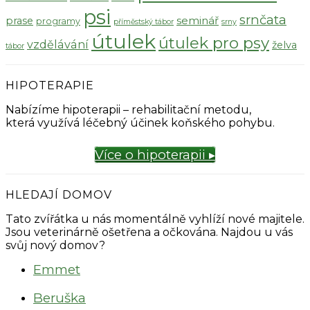
psi
srnčata
seminář
prase
programy
příměstský tábor
srny
útulek
útulek pro psy
vzdělávání
želva
tábor
HIPOTERAPIE
Nabízíme hipoterapii – rehabilitační metodu,
která využívá léčebný účinek koňského pohybu.
Více o hipoterapii ▸
HLEDAJÍ DOMOV
Tato zvířátka u nás momentálně vyhlíží nové majitele.
Jsou veterinárně ošetřena a očkována. Najdou u vás
svůj nový domov?
Emmet
Beruška