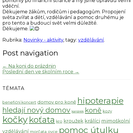
pomohly po finanční stránce a my jsme opravdu velmi
vděční.
Děkujeme žákům, rodičům i pedagogům. Propojení
světa zvířat a dětí, vzdělávání a pomoc druhému je
pro tento a budoucí svět velmi důležité.
Děkujeme.
Rubrika:
Novinky - aktivity
, tagy:
vzdělávání
.
Post navigation
←
Na koni do prázdnin
Poslední den ve školním roce
→
TÉMATA
hipoterapie
domov pro koně
benefiční koncert
hledají nový domov
koně
kozy
kanárek
kočky
koťata
králíci
kroužek
mimoškolní
kro
pomoc útulku
vzdělávání
morčata
ovce