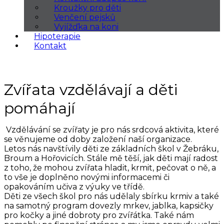
Kroužky pro děti
Venčení pejsků
Vyjížďka na koni
Hipoterapie
Kontakt
Zvířata vzdělávají a děti
pomáhají
Vzdělávání se zvířaty je pro nás srdcová aktivita, které
se věnujeme od doby založení naší organizace.
Letos nás navštívily děti ze základních škol v Žebráku,
Broum a Hořovicích. Stále mě těší, jak děti mají radost
z toho, že mohou zvířata hladit, krmit, pečovat o ně, a
to vše je doplněno novými informacemi či
opakováním učiva z výuky ve třídě.
Děti ze všech škol pro nás udělaly sbírku krmiv a také
na samotný program dovezly mrkev, jablka, kapsičky
pro kočky a jiné dobroty pro zvířátka. Také nám