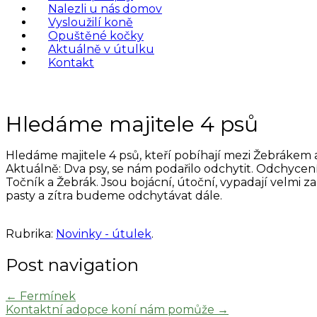
Nalezli u nás domov
Vysloužilí koně
Opuštěné kočky
Aktuálně v útulku
Kontakt
Hledáme majitele 4 psů
Hledáme majitele 4 psů, kteří pobíhají mezi Žebrákem a
Aktuálně: Dva psy, se nám podařilo odchytit. Odchycení
Točník a Žebrák. Jsou bojácní, útoční, vypadají velmi
pasty a zítra budeme odchytávat dále.
Rubrika:
Novinky - útulek
.
Post navigation
←
Fermínek
Kontaktní adopce koní nám pomůže
→