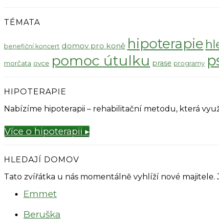
TÉMATA
hipoterapie
hl
domov pro koně
benefiční koncert
pomoc útulku
p
prase
morčata
ovce
programy
HIPOTERAPIE
Nabízíme hipoterapii – rehabilitační metodu, která v
Více o hipoterapii ▸
HLEDAJÍ DOMOV
Tato zvířátka u nás momentálně vyhlíží nové majitele.
Emmet
Beruška