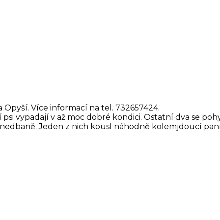
 Opyší. Více informací na tel. 732657424.
 psi vypadají v až moc dobré kondici. Ostatní dva se po
 zanedbaně. Jeden z nich kousl náhodně kolemjdoucí paní