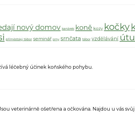
kočky
edají nový domov
koně
kozy
kanárek
si
útu
srnčata
vzdělávání
seminář
příměstský tábor
srny
tábor
yužívá léčebný účinek koňského pohybu.
 Jsou veterinárně ošetřena a očkována. Najdou u vás sv