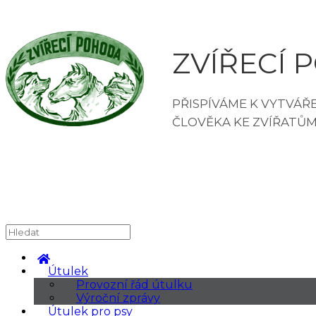
ZVÍŘECÍ P
Útulek
Provozní řád útulku
Výroční zprávy
Útulek pro psy