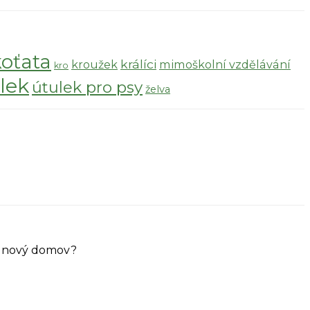
koťata
králíci
kroužek
mimoškolní vzdělávání
kro
lek
útulek pro psy
želva
ůj nový domov?