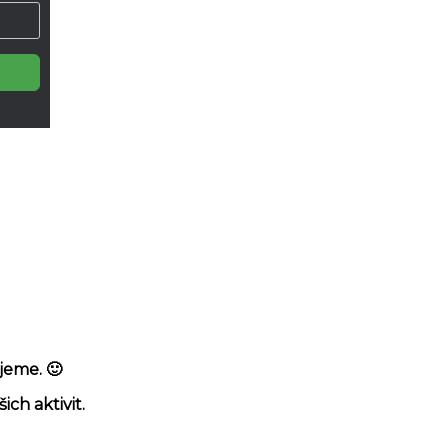
jeme. 🙂
h aktivit.