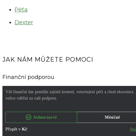
Péťa
Dexter
JAK NÁM MŮŽETE POMOCI
Finanční podporou