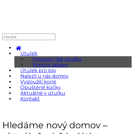
Útulek
Provozní řád útulku
Výroční zprávy
Útulek pro psy
Nalezli u nás domov
Vysloužilí koně
Opuštěné kočky
Aktuálně v útulku
Kontakt
Hledáme nový domov –