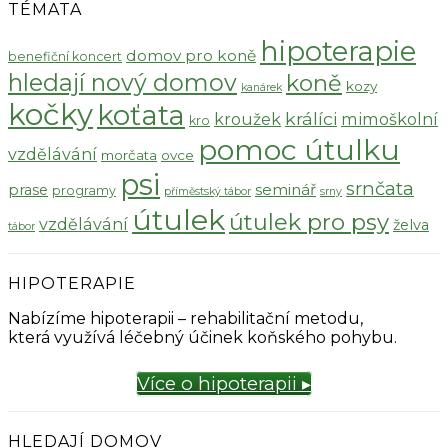
TÉMATA
hipoterapie
domov pro koně
benefiční koncert
hledají nový domov
koně
kozy
kanárek
kočky
koťata
králíci
kroužek
mimoškolní
kro
pomoc útulku
vzdělávání
morčata
ovce
psi
srnčata
seminář
prase
programy
příměstský tábor
srny
útulek
útulek pro psy
vzdělávání
želva
tábor
HIPOTERAPIE
Nabízíme hipoterapii – rehabilitační metodu,
která využívá léčebný účinek koňského pohybu.
Více o hipoterapii ▸
HLEDAJÍ DOMOV