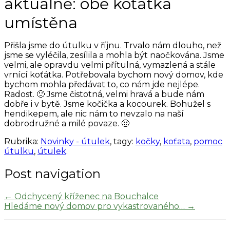
aktuálně: obě koťátka
umístěna
Přišla jsme do útulku v říjnu. Trvalo nám dlouho, než
jsme se vyléčila, zesílila a mohla být naočkována. Jsme
velmi, ale opravdu velmi přítulná, vymazlená a stále
vrnící koťátka. Potřebovala bychom nový domov, kde
bychom mohla předávat to, co nám jde nejlépe.
Radost. 🙂 Jsme čistotná, velmi hravá a bude nám
dobře i v bytě. Jsme kočička a kocourek. Bohužel s
hendikepem, ale nic nám to nevzalo na naší
dobrodružné a milé povaze. 🙂
Rubrika:
Novinky - útulek
, tagy:
kočky
,
koťata
,
pomoc
útulku
,
útulek
.
Post navigation
←
Odchycený kříženec na Bouchalce
Hledáme nový domov pro vykastrovaného…
→