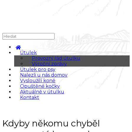
Útulek
Provozní řád útulku
Výroční zprávy
Útulek pro psy
Nalezli u nás domov
Vysloužilí koně
Opuštěné kočky
Aktuálně v útulku
Kontakt
Kdyby někomu chyběl