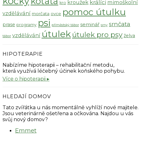
kočky
koťata
králíci
kroužek
mimoškolní
kro
pomoc útulku
vzdělávání
morčata
ovce
psi
srnčata
seminář
prase
programy
příměstský tábor
srny
útulek
útulek pro psy
vzdělávání
želva
tábor
HIPOTERAPIE
Nabízíme hipoterapii – rehabilitační metodu,
která využívá léčebný účinek koňského pohybu.
Více o hipoterapii ▸
HLEDAJÍ DOMOV
Tato zvířátka u nás momentálně vyhlíží nové majitele.
Jsou veterinárně ošetřena a očkována. Najdou u vás
svůj nový domov?
Emmet