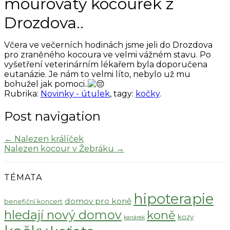
mourovatý kocourek z
Drozdova..
Včera ve večerních hodinách jsme jeli do Drozdova
pro zraněného kocoura ve velmi vážném stavu. Po
vyšetření veterinárním lékařem byla doporučena
eutanázie. Je nám to velmi líto, nebylo už mu
bohužel jak pomoci..
Rubrika:
Novinky - útulek
, tagy:
kočky
.
Post navigation
←
Nalezen králíček
Nalezen kocour v Žebráku
→
TÉMATA
hipoterapie
domov pro koně
benefiční koncert
hledají nový domov
koně
kozy
kanárek