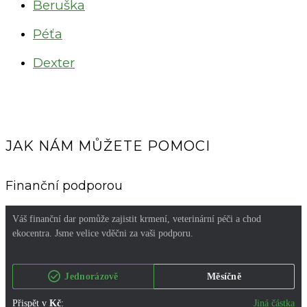
Beruška
Péťa
Dexter
JAK NÁM MŮŽETE POMOCI
Finanční podporou