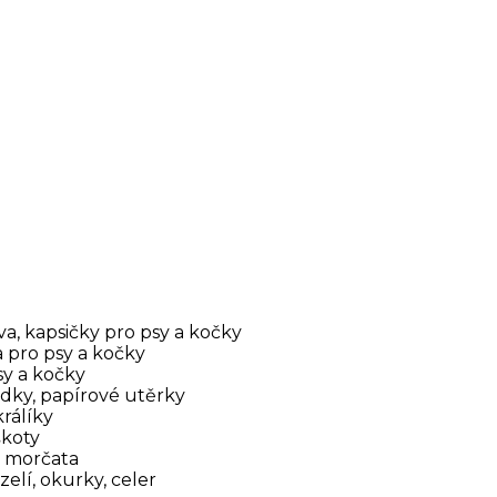
a, kapsičky pro psy a kočky
 pro psy a kočky
sy a kočky
edky, papírové utěrky
králíky
škoty
a morčata
 zelí, okurky, celer