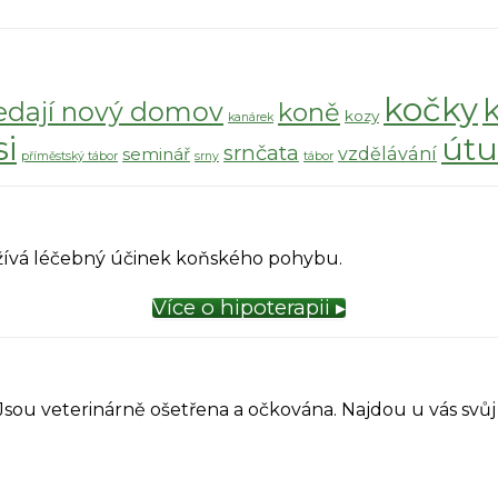
kočky
edají nový domov
koně
kozy
kanárek
si
útu
srnčata
vzdělávání
seminář
příměstský tábor
srny
tábor
yužívá léčebný účinek koňského pohybu.
Více o hipoterapii ▸
 Jsou veterinárně ošetřena a očkována. Najdou u vás sv