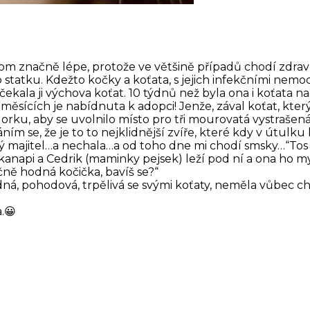
a tom značně lépe, protože ve většině případů chodí zdra
tatku. Kdežto kočky a koťata, s jejich infekčními nemocem
 čekala ji výchova koťat. 10 týdnů než byla ona i koťata 
sících je nabídnuta k adopci! Jenže, zával koťat, který 
dorku, aby se uvolnilo místo pro tři mourovatá vystraš
ním se, že je to to nejklidnější zvíře, které kdy v útul
 majitel…a nechala…a od toho dne mi chodí smsky…“Tos mi 
kanapi a Cedrik (maminky pejsek) leží pod ní a ona ho mydl
čně hodná kočička, bavíš se?“
, pohodová, trpělivá se svými koťaty, neměla vůbec chuť
a.😀