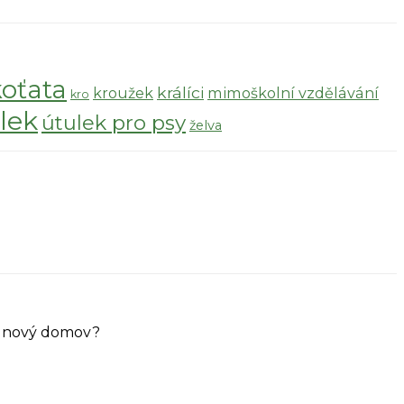
koťata
králíci
kroužek
mimoškolní vzdělávání
kro
lek
útulek pro psy
želva
ůj nový domov?