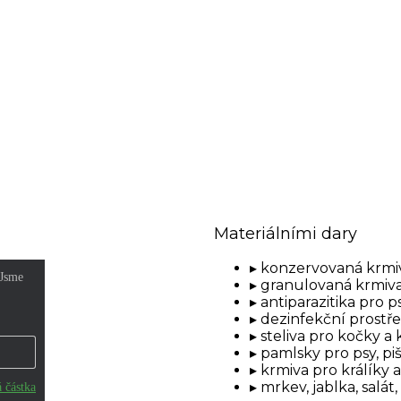
Materiálními dary
konzervovaná krmiv
granulovaná krmiva
antiparazitika pro p
dezinfekční prostř
steliva pro kočky a 
pamlsky pro psy, pi
krmiva pro králíky 
mrkev, jablka, salát,