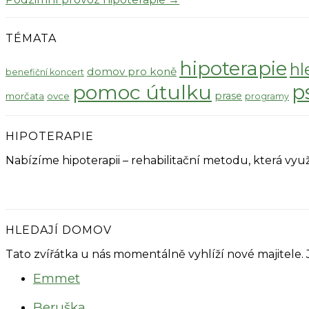
TÉMATA
hipoterapie
hl
domov pro koně
benefiční koncert
pomoc útulku
p
prase
morčata
ovce
programy
HIPOTERAPIE
Nabízíme hipoterapii – rehabilitační metodu, která v
HLEDAJÍ DOMOV
Tato zvířátka u nás momentálně vyhlíží nové majitele.
Emmet
Beruška