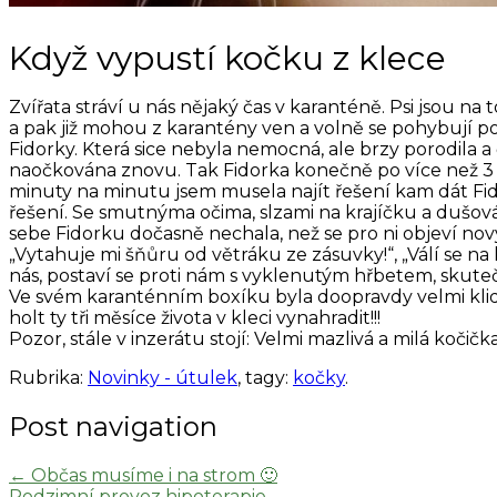
Když vypustí kočku z klece
Zvířata stráví u nás nějaký čas v karanténě. Psi jsou n
a pak již mohou z karantény ven a volně se pohybují po s
Fidorky. Která sice nebyla nemocná, ale brzy porodila a
naočkována znovu. Tak Fidorka konečně po více než 3 mě
minuty na minutu jsem musela najít řešení kam dát Fi
řešení. Se smutnýma očima, slzami na krajíčku a dušová
sebe Fidorku dočasně nechala, než se pro ni objeví nový
„Vytahuje mi šňůru od větráku ze zásuvky!“, „Válí se na 
nás, postaví se proti nám s vyklenutým hřbetem, skute
Ve svém karanténním boxíku byla doopravdy velmi klidná
holt ty tři měsíce života v kleci vynahradit!!!
Pozor, stále v inzerátu stojí: Velmi mazlivá a milá kočičk
Rubrika:
Novinky - útulek
, tagy:
kočky
.
Post navigation
←
Občas musíme i na strom 🙂
Podzimní provoz hipoterapie
→