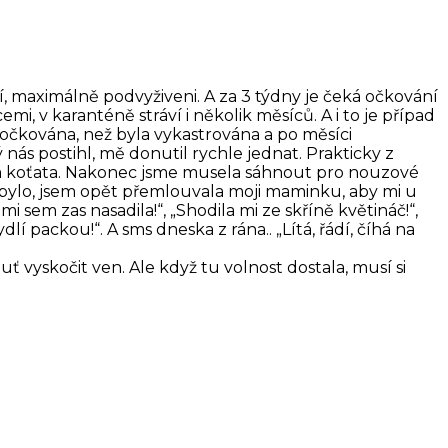
ví, maximálně podvyživeni. A za 3 týdny je čeká očkování
i, v karanténě stráví i několik měsíců. A i to je případ
naočkována, než byla vykastrována a po měsíci
nás postihl, mě donutil rychle jednat. Prakticky z
ená koťata. Nakonec jsme musela sáhnout pro nouzové
ku bylo, jsem opět přemlouvala moji maminku, aby mi u
sem zas nasadila!“, „Shodila mi ze skříně květináč!“,
í packou!“. A sms dneska z rána.. „Lítá, řádí, číhá na
 vyskočit ven. Ale když tu volnost dostala, musí si