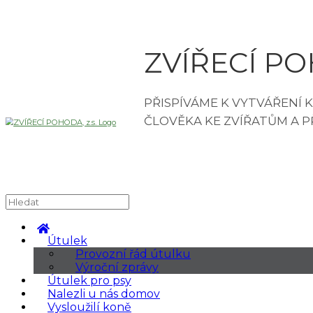
ZVÍŘECÍ POH
Útulek
Provozní řád útulku
Výroční zprávy
Útulek pro psy
Nalezli u nás domov
Vysloužilí koně