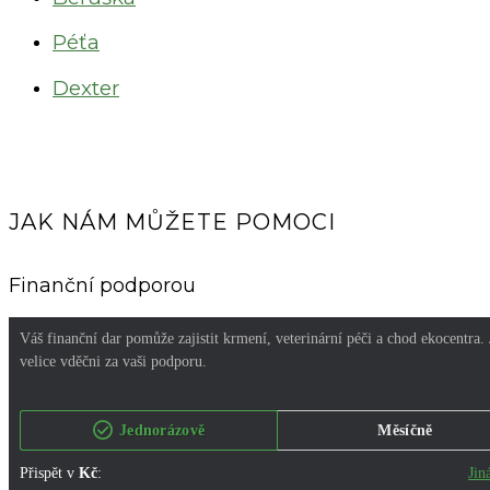
Péťa
Dexter
JAK NÁM MŮŽETE POMOCI
Finanční podporou