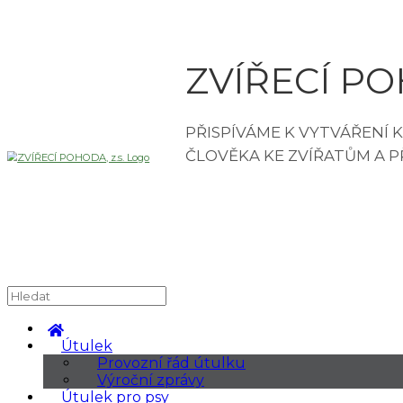
ZVÍŘECÍ POH
Útulek
Provozní řád útulku
Výroční zprávy
Útulek pro psy