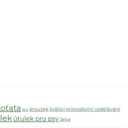
koťata
králíci
kroužek
mimoškolní vzdělávání
kro
lek
útulek pro psy
želva