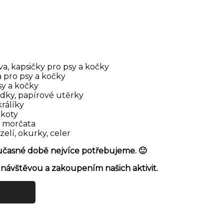
a, kapsičky pro psy a kočky
 pro psy a kočky
sy a kočky
edky, papírové utěrky
králíky
škoty
a morčata
 zelí, okurky, celer
oučasné době nejvíce potřebujeme. 🙂
ávštěvou a zakoupením našich aktivit.