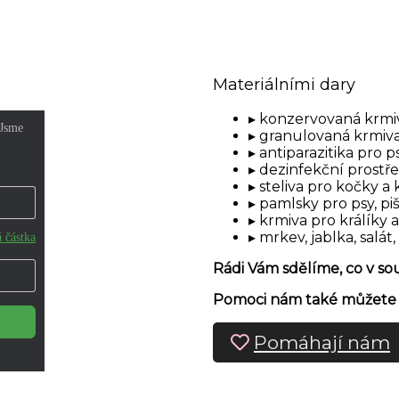
Materiálními dary
konzervovaná krmiv
granulovaná krmiva
antiparazitika pro p
dezinfekční prostř
steliva pro kočky a 
pamlsky pro psy, pi
krmiva pro králíky 
mrkev, jablka, salát,
Rádi Vám sdělíme, co v s
Pomoci nám také můžete n
Pomáhají nám