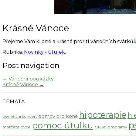
Krásné Vánoce
Přejeme Vám klidné a krásné prožití vánočních svátků.
Rubrika:
Novinky - útulek
.
Post navigation
←
Vánoční poukázky
Krásné Vánoce
→
TÉMATA
hipoterapie
hl
domov pro koně
benefiční koncert
pomoc útulku
p
prase
morčata
ovce
programy