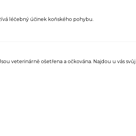
yužívá léčebný účinek koňského pohybu.
 Jsou veterinárně ošetřena a očkována. Najdou u vás sv