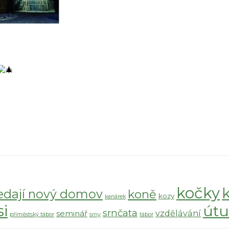
kočky
edají nový domov
koně
kozy
kanárek
si
útu
srnčata
vzdělávání
seminář
příměstský tábor
srny
tábor