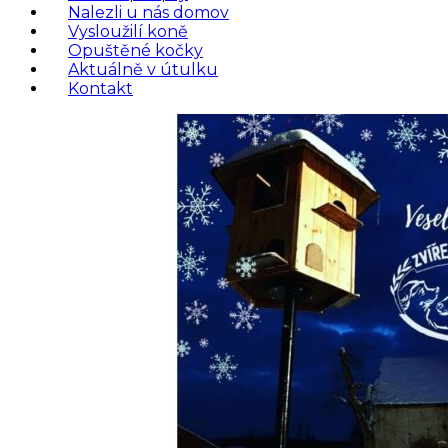
Nalezli u nás domov
Vysloužilí koně
Opuštěné kočky
Aktuálně v útulku
Kontakt