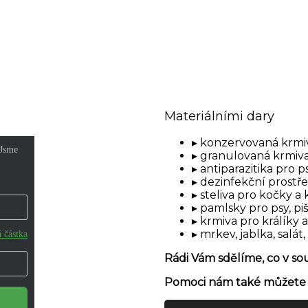
Materiálními dary
konzervovaná krmiv
granulovaná krmiva
antiparazitika pro p
dezinfekční prostř
steliva pro kočky a 
pamlsky pro psy, pi
krmiva pro králíky 
mrkev, jablka, salát,
Rádi Vám sdělíme, co v s
Pomoci nám také můžete n