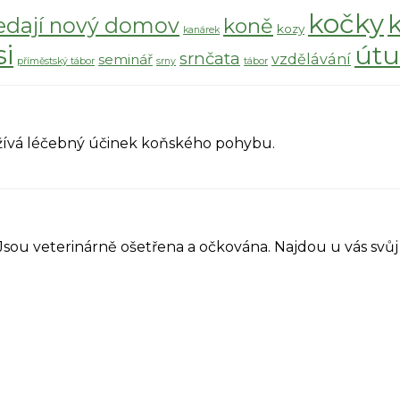
kočky
edají nový domov
koně
kozy
kanárek
si
útu
srnčata
vzdělávání
seminář
příměstský tábor
srny
tábor
yužívá léčebný účinek koňského pohybu.
 Jsou veterinárně ošetřena a očkována. Najdou u vás sv