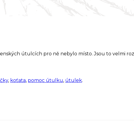
denských útulcích pro ně nebylo místo. Jsou to velmi roz
čky
,
koťata
,
pomoc útulku
,
útulek
.