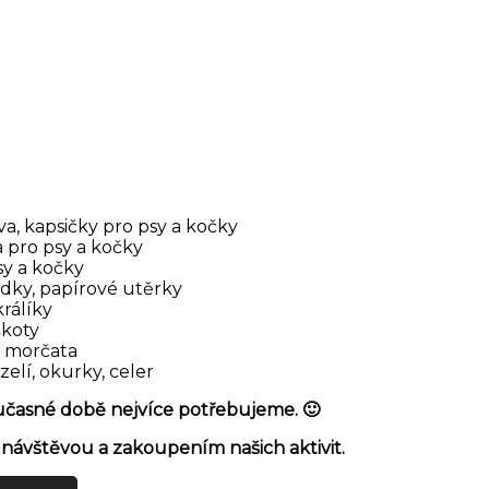
a, kapsičky pro psy a kočky
 pro psy a kočky
sy a kočky
edky, papírové utěrky
králíky
škoty
a morčata
 zelí, okurky, celer
oučasné době nejvíce potřebujeme. 🙂
ávštěvou a zakoupením našich aktivit.