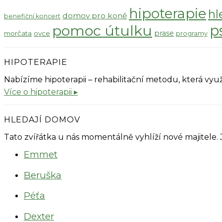
hipoterapie
hl
domov pro koně
benefiční koncert
pomoc útulku
p
prase
morčata
ovce
programy
HIPOTERAPIE
Nabízíme hipoterapii – rehabilitační metodu, která v
Více o hipoterapii ▸
HLEDAJÍ DOMOV
Tato zvířátka u nás momentálně vyhlíží nové majitele.
Emmet
Beruška
Péťa
Dexter