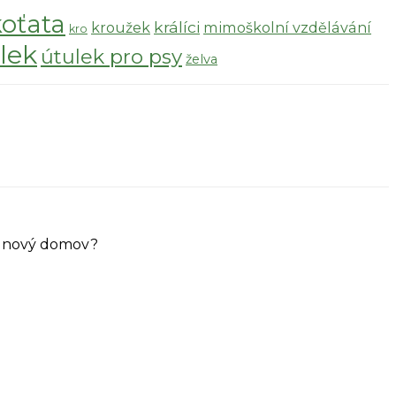
koťata
králíci
kroužek
mimoškolní vzdělávání
kro
lek
útulek pro psy
želva
ůj nový domov?