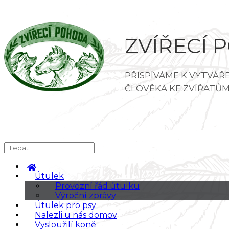
ZVÍŘECÍ P
Útulek
Provozní řád útulku
Výroční zprávy
Útulek pro psy
Nalezli u nás domov
Vysloužilí koně