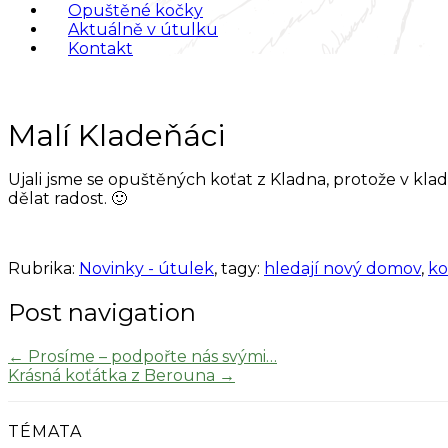
Opuštěné kočky
Aktuálně v útulku
Kontakt
Malí Kladeňáci
Ujali jsme se opuštěných koťat z Kladna, protože v kla
dělat radost. 🙂
Rubrika:
Novinky - útulek
, tagy:
hledají nový domov
,
ko
Post navigation
←
Prosíme – podpořte nás svými…
Krásná koťátka z Berouna
→
TÉMATA