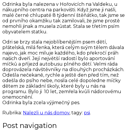
Odrinka byla nalezena v Hořovicích na Valdeku, u
nákupního centra na parkovišti. Když jsme ji našli,
malé černé chlupaté 8 týdenní štěňátko, tak jsme se
od prvního okamžiku tak zamilovali, že jsme prostě
nemohli jinak a musela zůstat. Stala se třetím psím
obyvatelem statku.
Odri se brzy stala nejoblíbenějším psem dětí,
přátelská, milá fenka, která celým svým tělem dávala
najevo, jak moc miluje každého, kdo překročí práh
našich dveří. Její největší radostí bylo aportování
míčků a příjezd autobusu plného dětí. Velmi ráda
doprovázela návštěvníky na dlouhých procházkách.
Odešla nečekaně, rychle a ještě den před tím, než
odešla do psího nebe, nosila celé dopoledne míčky
dětem ze základní školy, které byly u nás na
programu. Bylo ji 10 let, zemřela kvůli nádorovému
onemocnění.
Odrinka byla zcela výjimečný pes.
Rubrika:
Nalezli u nás domov
, tagy:
psi
.
Post navigation