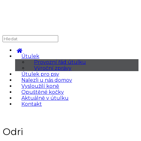
Útulek
Provozní řád útulku
Výroční zprávy
Útulek pro psy
Nalezli u nás domov
Vysloužilí koně
Opuštěné kočky
Aktuálně v útulku
Kontakt
Odri