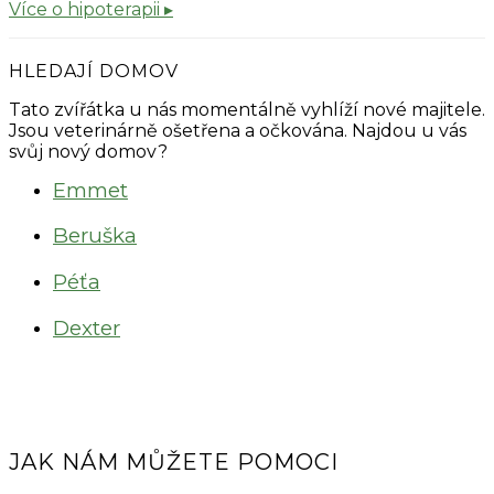
Více o hipoterapii ▸
HLEDAJÍ DOMOV
Tato zvířátka u nás momentálně vyhlíží nové majitele.
Jsou veterinárně ošetřena a očkována. Najdou u vás
svůj nový domov?
Emmet
Beruška
Péťa
Dexter
JAK NÁM MŮŽETE POMOCI