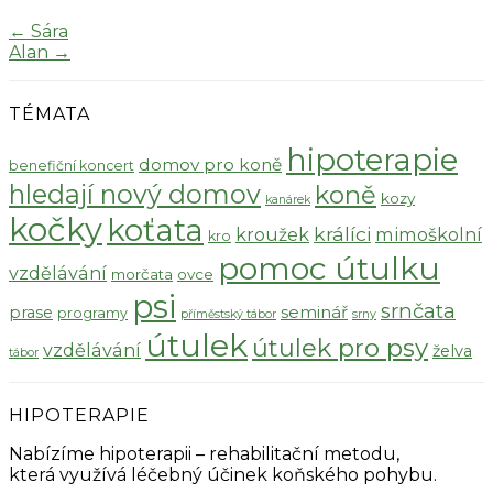
←
Sára
Alan
→
TÉMATA
hipoterapie
domov pro koně
benefiční koncert
hledají nový domov
koně
kozy
kanárek
kočky
koťata
králíci
kroužek
mimoškolní
kro
pomoc útulku
vzdělávání
morčata
ovce
psi
srnčata
seminář
prase
programy
příměstský tábor
srny
útulek
útulek pro psy
vzdělávání
želva
tábor
HIPOTERAPIE
Nabízíme hipoterapii – rehabilitační metodu,
která využívá léčebný účinek koňského pohybu.