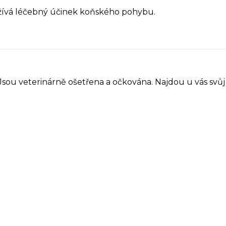
yužívá léčebný účinek koňského pohybu.
 Jsou veterinárně ošetřena a očkována. Najdou u vás sv