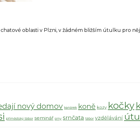
 chatové oblasti v Plzni, v žádném bližším útulku pro ně
kočky
edají nový domov
koně
kozy
kanárek
si
útu
srnčata
vzdělávání
seminář
příměstský tábor
srny
tábor