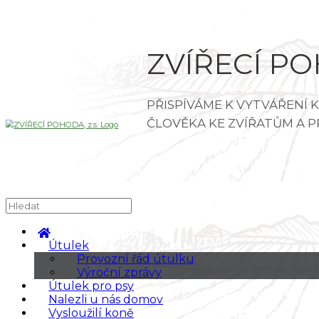
ZVÍŘECÍ POH
Útulek
Provozní řád útulku
Výroční zprávy
Útulek pro psy
Nalezli u nás domov
Vysloužilí koně