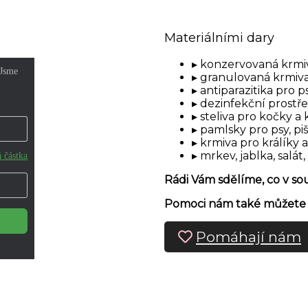
Materiálními dary
konzervovaná krmiv
granulovaná krmiva
antiparazitika pro p
dezinfekční prostř
steliva pro kočky a 
pamlsky pro psy, pi
krmiva pro králíky 
mrkev, jablka, salát,
Rádi Vám sdělíme, co v s
Pomoci nám také můžete n
Pomáhají nám