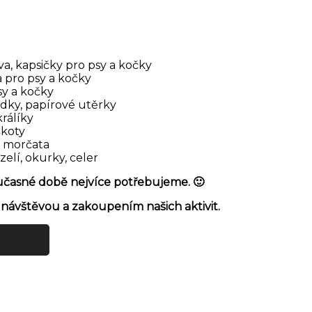
a, kapsičky pro psy a kočky
 pro psy a kočky
sy a kočky
edky, papírové utěrky
králíky
škoty
a morčata
 zelí, okurky, celer
oučasné době nejvíce potřebujeme. 🙂
ávštěvou a zakoupením našich aktivit.