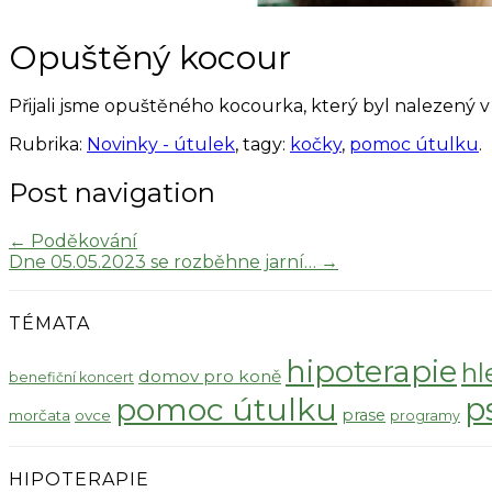
Opuštěný kocour
Přijali jsme opuštěného kocourka, který byl nalezený v
Rubrika:
Novinky - útulek
, tagy:
kočky
,
pomoc útulku
.
Post navigation
←
Poděkování
Dne 05.05.2023 se rozběhne jarní…
→
TÉMATA
hipoterapie
hl
domov pro koně
benefiční koncert
pomoc útulku
p
prase
morčata
ovce
programy
HIPOTERAPIE