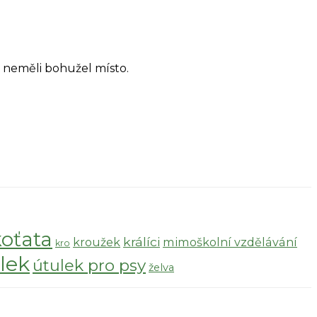
j neměli bohužel místo.
koťata
králíci
kroužek
mimoškolní vzdělávání
kro
lek
útulek pro psy
želva