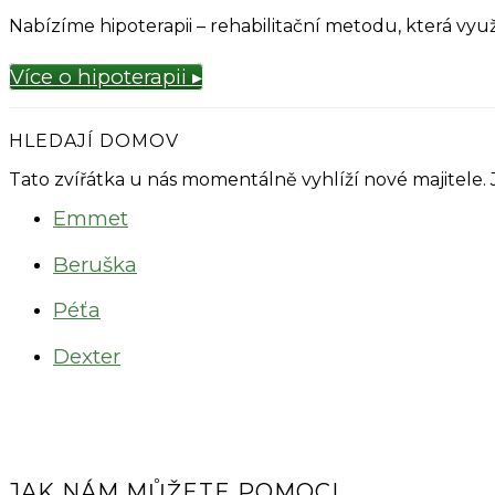
Nabízíme hipoterapii – rehabilitační metodu, která v
Více o hipoterapii ▸
HLEDAJÍ DOMOV
Tato zvířátka u nás momentálně vyhlíží nové majitele.
Emmet
Beruška
Péťa
Dexter
JAK NÁM MŮŽETE POMOCI