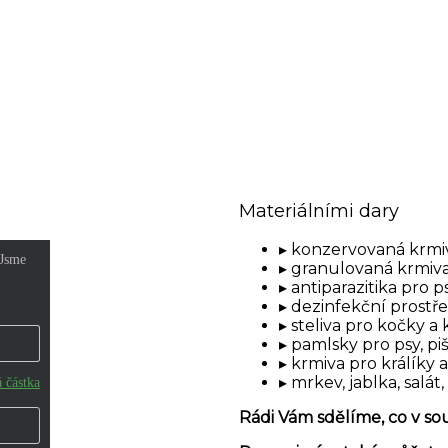
Materiálními dary
konzervovaná krmiv
granulovaná krmiva
antiparazitika pro p
dezinfekční prostř
steliva pro kočky a 
pamlsky pro psy, pi
krmiva pro králíky 
mrkev, jablka, salát,
Rádi Vám sdělíme, co v s