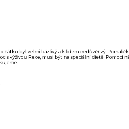
čátku byl velmi bázlivý a k lidem nedůvěřivý. Pomaličku
 pomoc s výživou Rexe, musí být na speciální dietě. Pom
ěkujeme.
i
.