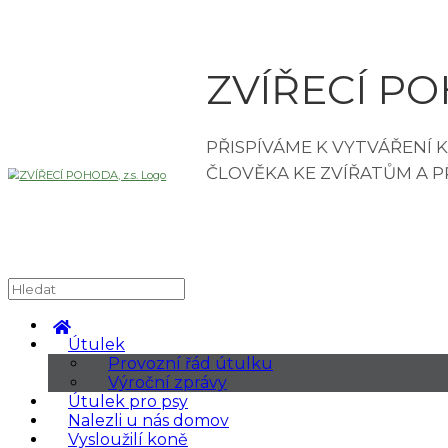
ZVÍŘECÍ POH
Útulek
Provozní řád útulku
Výroční zprávy
Útulek pro psy
Nalezli u nás domov
Vysloužilí koně