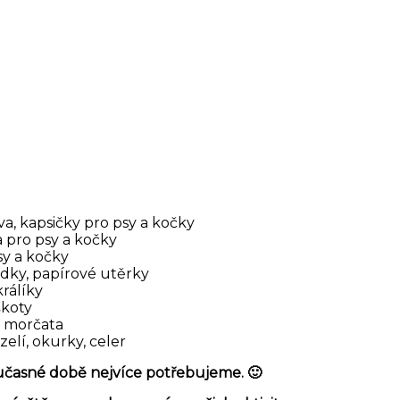
a, kapsičky pro psy a kočky
 pro psy a kočky
sy a kočky
edky, papírové utěrky
králíky
škoty
a morčata
 zelí, okurky, celer
oučasné době nejvíce potřebujeme. 🙂