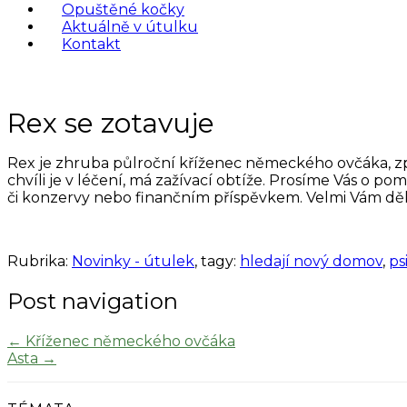
Opuštěné kočky
Aktuálně v útulku
Kontakt
Rex se zotavuje
Rex je zhruba půlroční kříženec německého ovčáka, zpo
chvíli je v léčení, má zažívací obtíže. Prosíme Vás o
či konzervy nebo finančním příspěvkem. Velmi Vám d
Rubrika:
Novinky - útulek
, tagy:
hledají nový domov
,
ps
Post navigation
←
Kříženec německého ovčáka
Asta
→