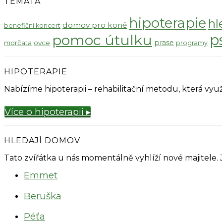
TÉMATA
hipoterapie
hl
domov pro koně
benefiční koncert
pomoc útulku
p
prase
morčata
ovce
programy
HIPOTERAPIE
Nabízíme hipoterapii – rehabilitační metodu, která v
Více o hipoterapii ▸
HLEDAJÍ DOMOV
Tato zvířátka u nás momentálně vyhlíží nové majitele.
Emmet
Beruška
Péťa