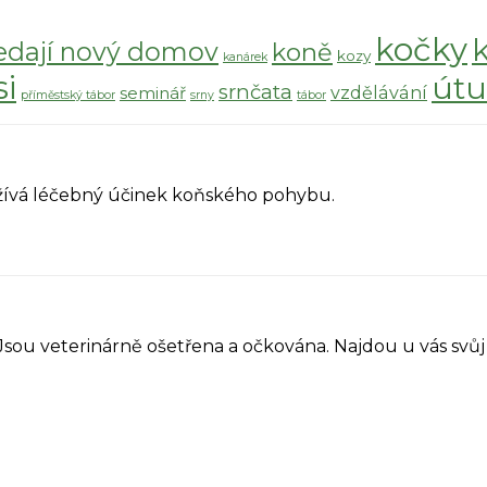
kočky
edají nový domov
koně
kozy
kanárek
si
útu
srnčata
vzdělávání
seminář
příměstský tábor
srny
tábor
yužívá léčebný účinek koňského pohybu.
 Jsou veterinárně ošetřena a očkována. Najdou u vás sv