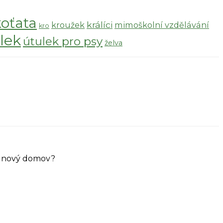
koťata
králíci
kroužek
mimoškolní vzdělávání
kro
lek
útulek pro psy
želva
ůj nový domov?