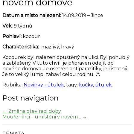
novém domově
Datum a místo nalezení:
14.09.2019
–
Jince
Věk:
9 týdnů
Pohlaví:
kocour
Charakteristika:
mazlivý, hravý
Kocourek byl nalezen opuštěný na ulici. Byl pohublý
a zablešený. V tuto chvíli je připraven odejít do
nového domova. Je ošetřen antiparazitiky, je čistotný.
Je to veliký lump, zabaví celou rodinu. 🙂
Rubrika:
Novinky - útulek
, tagy:
kočky
,
útulek
.
Post navigation
←
Změna otevírací doby
Mouřenínci – umístěni v novém…
→
TÉMATA