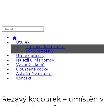
Útulek
Provozní řád útulku
Výroční zprávy
Útulek pro psy
Nalezli u nás domov
Vysloužilí koně
Opuštěné kočky
Aktuálně v útulku
Kontakt
Rezavý kocourek – umístěn v