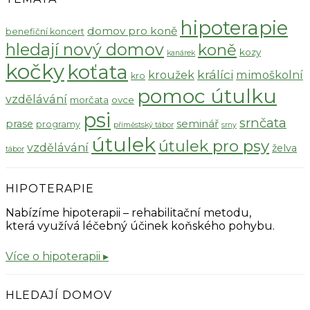
hipoterapie
domov pro koně
benefiční koncert
hledají nový domov
koně
kozy
kanárek
kočky
koťata
králíci
kroužek
mimoškolní
kro
pomoc útulku
vzdělávání
morčata
ovce
psi
srnčata
seminář
prase
programy
příměstský tábor
srny
útulek
útulek pro psy
vzdělávání
želva
tábor
HIPOTERAPIE
Nabízíme hipoterapii – rehabilitační metodu,
která využívá léčebný účinek koňského pohybu.
Více o hipoterapii ▸
HLEDAJÍ DOMOV