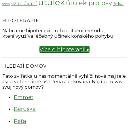
útulek
útulek pro psy
vzdělávání
želva
tábor
HIPOTERAPIE
Nabízíme hipoterapii – rehabilitační metodu,
která využívá léčebný účinek koňského pohybu.
Více o hipoterapii ▸
HLEDAJÍ DOMOV
Tato zvířátka u nás momentálně vyhlíží nové majitele.
Jsou veterinárně ošetřena a očkována. Najdou u vás
svůj nový domov?
Emmet
Beruška
Péťa