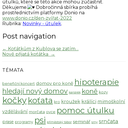
útulků, které se této akce mohou zúčastnit.
Děkujeme.
Dobročinná sbírka probíhá
prostřednictvím platformy Donio na
www.donio.cz/den-zvířat-2022
Rubrika:
Novinky - útulek
.
Post navigation
←
Koťátkům z Kublova se zatím…
Nově přijatá koťátka
→
TÉMATA
hipoterapie
domov pro koně
benefiční koncert
hledají nový domov
koně
kozy
kanárek
kočky
koťata
králíci
kroužek
mimoškolní
kro
pomoc útulku
vzdělávání
morčata
ovce
psi
srnčata
seminář
prase
programy
příměstský tábor
srny