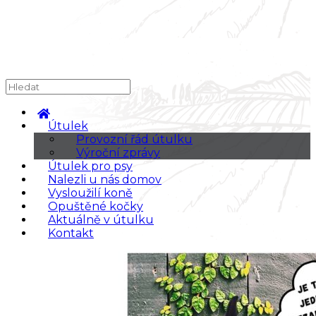
Útulek
Provozní řád útulku
Výroční zprávy
Útulek pro psy
Nalezli u nás domov
Vysloužilí koně
Opuštěné kočky
Aktuálně v útulku
Kontakt