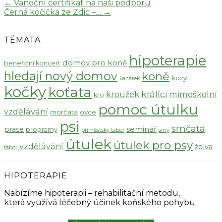
←
Vánoční certifikát na naši podporu
Černá kočička ze Zdic –…
→
TÉMATA
hipoterapie
domov pro koně
benefiční koncert
hledají nový domov
koně
kozy
kanárek
kočky
koťata
králíci
kroužek
mimoškolní
kro
pomoc útulku
vzdělávání
morčata
ovce
psi
srnčata
seminář
prase
programy
příměstský tábor
srny
útulek
útulek pro psy
vzdělávání
želva
tábor
HIPOTERAPIE
Nabízíme hipoterapii – rehabilitační metodu,
která využívá léčebný účinek koňského pohybu.