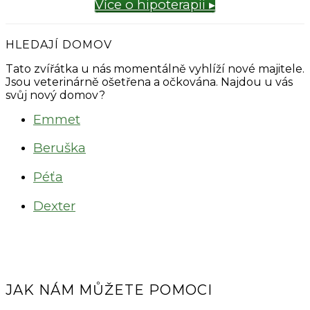
Více o hipoterapii ▸
HLEDAJÍ DOMOV
Tato zvířátka u nás momentálně vyhlíží nové majitele.
Jsou veterinárně ošetřena a očkována. Najdou u vás
svůj nový domov?
Emmet
Beruška
Péťa
Dexter
JAK NÁM MŮŽETE POMOCI