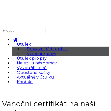
Útulek
Provozní řád útulku
Výroční zprávy
Útulek pro psy
Nalezli u nás domov
Vysloužilí koně
Opuštěné kočky
Aktuálně v útulku
Kontakt
Vánoční certifikát na naši