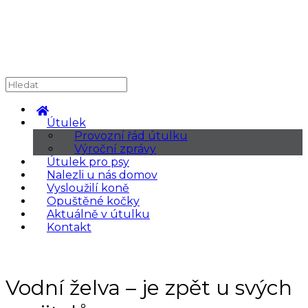
Útulek
Provozní řád útulku
Výroční zprávy
Útulek pro psy
Nalezli u nás domov
Vysloužilí koně
Opuštěné kočky
Aktuálně v útulku
Kontakt
Vodní želva – je zpět u svých