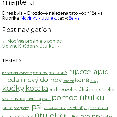
majitelů
Dnes byla v Drozdově nalezena tato vodní želva.
Rubrika:
Novinky - útulek
, tagy:
želva
.
Post navigation
←
Moc Vás prosíme o pomoc…
Uplynulý týden v útulku
→
TÉMATA
hipoterapie
domov pro koně
benefiční koncert
hledají nový domov
koně
kozy
kanárek
kočky
koťata
králíci
kroužek
mimoškolní
kro
pomoc útulku
vzdělávání
morčata
ovce
psi
srnčata
seminář
prase
programy
příměstský tábor
srny
útulek
útulek pro psy
vzdělávání
želva