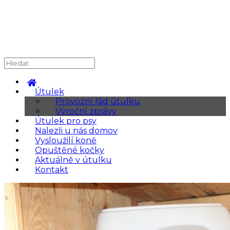
Útulek
Provozní řád útulku
Výroční zprávy
Útulek pro psy
Nalezli u nás domov
Vysloužilí koně
Opuštěné kočky
Aktuálně v útulku
Kontakt