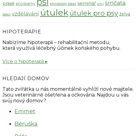
psi
srnčata
seminář
prase
programy
příměstský tábor
srny
útulek
útulek pro psy
vzdělávání
želva
tábor
HIPOTERAPIE
Nabízíme hipoterapii – rehabilitační metodu,
která využívá léčebný účinek koňského pohybu.
Více o hipoterapii ▸
HLEDAJÍ DOMOV
Tato zvířátka u nás momentálně vyhlíží nové majitele.
Jsou veterinárně ošetřena a očkována. Najdou u vás
svůj nový domov?
Emmet
Beruška