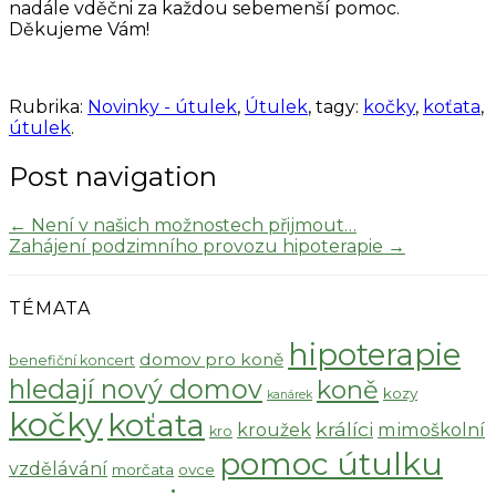
nadále vděčni za každou sebemenší pomoc.
Děkujeme Vám!
Rubrika:
Novinky - útulek
,
Útulek
, tagy:
kočky
,
koťata
,
útulek
.
Post navigation
←
Není v našich možnostech přijmout…
Zahájení podzimního provozu hipoterapie
→
TÉMATA
hipoterapie
domov pro koně
benefiční koncert
hledají nový domov
koně
kozy
kanárek
kočky
koťata
králíci
kroužek
mimoškolní
kro
pomoc útulku
vzdělávání
morčata
ovce