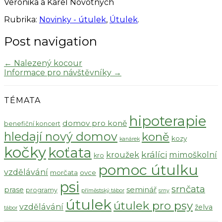
Veronika a Karel Novotných
Rubrika:
Novinky - útulek
,
Útulek
.
Post navigation
←
Nalezený kocour
Informace pro návštěvníky
→
TÉMATA
hipoterapie
domov pro koně
benefiční koncert
hledají nový domov
koně
kozy
kanárek
kočky
koťata
králíci
kroužek
mimoškolní
kro
pomoc útulku
vzdělávání
morčata
ovce
psi
srnčata
seminář
prase
programy
příměstský tábor
srny
útulek
útulek pro psy
vzdělávání
želva
tábor