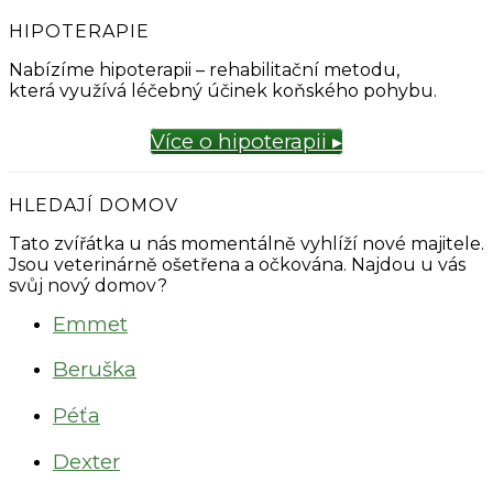
HIPOTERAPIE
Nabízíme hipoterapii – rehabilitační metodu,
která využívá léčebný účinek koňského pohybu.
Více o hipoterapii ▸
HLEDAJÍ DOMOV
Tato zvířátka u nás momentálně vyhlíží nové majitele.
Jsou veterinárně ošetřena a očkována. Najdou u vás
svůj nový domov?
Emmet
Beruška
Péťa
Dexter