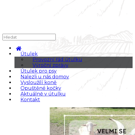
Útulek
Provozní řád útulku
Výroční zprávy
Útulek pro psy
Nalezli u nás domov
Vysloužilí koně
Opuštěné kočky
Aktuálně v útulku
Kontakt