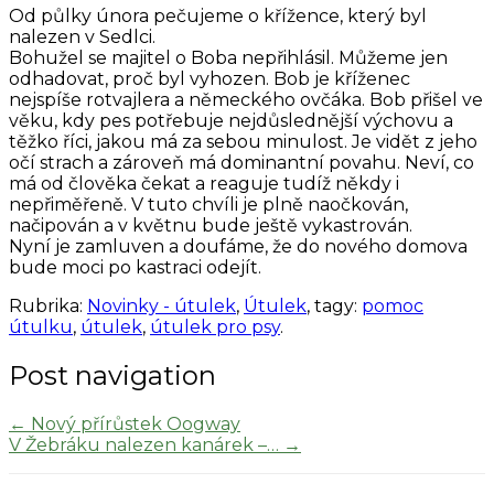
Od půlky února pečujeme o křížence, který byl
nalezen v Sedlci.
Bohužel se majitel o Boba nepřihlásil. Můžeme jen
odhadovat, proč byl vyhozen. Bob je kříženec
nejspíše rotvajlera a německého ovčáka. Bob přišel ve
věku, kdy pes potřebuje nejdůslednější výchovu a
těžko říci, jakou má za sebou minulost. Je vidět z jeho
očí strach a zároveň má dominantní povahu. Neví, co
má od člověka čekat a reaguje tudíž někdy i
nepřiměřeně. V tuto chvíli je plně naočkován,
načipován a v květnu bude ještě vykastrován.
Nyní je zamluven a doufáme, že do nového domova
bude moci po kastraci odejít.
Rubrika:
Novinky - útulek
,
Útulek
, tagy:
pomoc
útulku
,
útulek
,
útulek pro psy
.
Post navigation
←
Nový přírůstek Oogway
V Žebráku nalezen kanárek –…
→