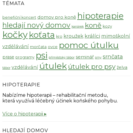
TÉMATA
hipoterapie
domov pro koně
benefiční koncert
hledají nový domov
koně
kozy
kanárek
kočky
koťata
králíci
kroužek
mimoškolní
kro
pomoc útulku
vzdělávání
morčata
ovce
psi
srnčata
seminář
prase
programy
příměstský tábor
srny
útulek
útulek pro psy
vzdělávání
želva
tábor
HIPOTERAPIE
Nabízíme hipoterapii – rehabilitační metodu,
která využívá léčebný účinek koňského pohybu.
Více o hipoterapii ▸
HLEDAJÍ DOMOV