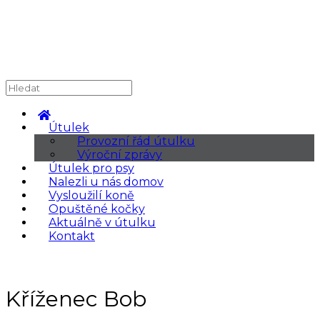
Útulek
Provozní řád útulku
Výroční zprávy
Útulek pro psy
Nalezli u nás domov
Vysloužilí koně
Opuštěné kočky
Aktuálně v útulku
Kontakt
Kříženec Bob