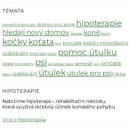
TÉMATA
hipoterapie
domov pro koně
benefiční koncert
hledají nový domov
koně
kozy
kanárek
kočky
koťata
králíci
kroužek
mimoškolní
kro
pomoc útulku
vzdělávání
morčata
ovce
psi
srnčata
seminář
prase
programy
příměstský tábor
srny
útulek
útulek pro psy
vzdělávání
želva
tábor
HIPOTERAPIE
Nabízíme hipoterapii – rehabilitační metodu,
která využívá léčebný účinek koňského pohybu.
Více o hipoterapii ▸