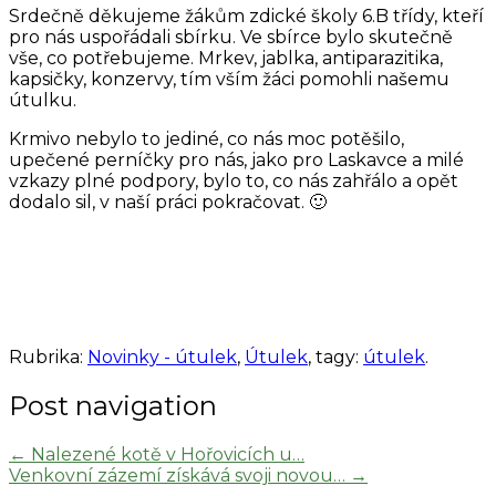
Srdečně děkujeme žákům zdické školy 6.B třídy, kteří
pro nás uspořádali sbírku. Ve sbírce bylo skutečně
vše, co potřebujeme. Mrkev, jablka, antiparazitika,
kapsičky, konzervy, tím vším žáci pomohli našemu
útulku.
Krmivo nebylo to jediné, co nás moc potěšilo,
upečené perníčky pro nás, jako pro Laskavce a milé
vzkazy plné podpory, bylo to, co nás zahřálo a opět
dodalo sil, v naší práci pokračovat. 🙂
Rubrika:
Novinky - útulek
,
Útulek
, tagy:
útulek
.
Post navigation
←
Nalezené kotě v Hořovicích u…
Venkovní zázemí získává svoji novou…
→