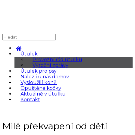
Útulek
Provozní řád útulku
Výroční zprávy
Útulek pro psy
Nalezli u nás domov
Vysloužilí koně
Opuštěné kočky
Aktuálně v útulku
Kontakt
Milé překvapení od dětí