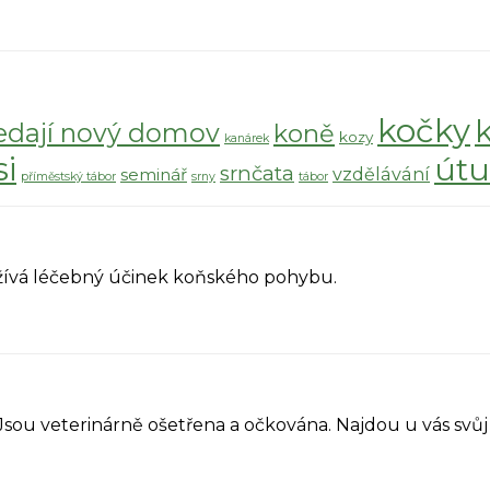
kočky
edají nový domov
koně
kozy
kanárek
si
útu
srnčata
vzdělávání
seminář
příměstský tábor
srny
tábor
yužívá léčebný účinek koňského pohybu.
 Jsou veterinárně ošetřena a očkována. Najdou u vás sv