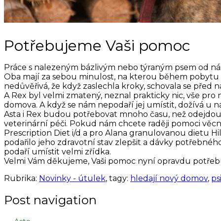
Potřebujeme Vaši pomoc
Práce s nalezeným bázlivým nebo týraným psem od nás v
Oba mají za sebou minulost, na kterou během pobytu u n
nedůvěřivá, že když zaslechla kroky, schovala se před 
A Rex byl velmi zmatený, neznal prakticky nic, vše pro
domova. A když se nám nepodaří jej umístit, dožívá u ná
Asta i Rex budou potřebovat mnoho času, než odejdou 
veterinární péči. Pokud nám chcete raději pomoci věc
Prescription Diet i/d a pro Alana granulovanou dietu Hil
podařilo jeho zdravotní stav zlepšit a dávky potřebného
podaří umístit velmi zřídka.
Velmi Vám děkujeme, Vaši pomoc nyní opravdu potře
Rubrika:
Novinky - útulek
, tagy:
hledají nový domov
,
ps
Post navigation