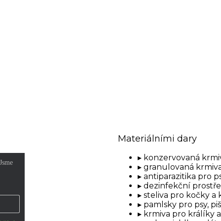
Materiálními dary
konzervovaná krmiv
granulovaná krmiva
antiparazitika pro p
dezinfekční prostř
steliva pro kočky a 
pamlsky pro psy, pi
krmiva pro králíky 