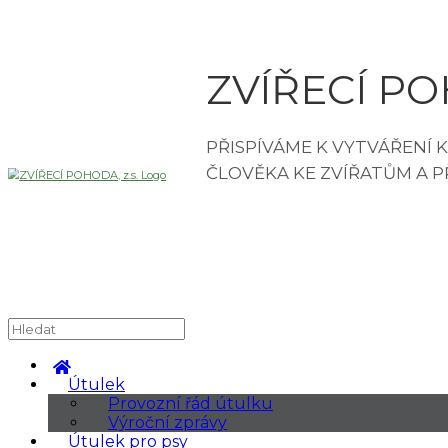
ZVÍŘECÍ POH
Útulek
Provozní řád útulku
Výroční zprávy
Útulek pro psy