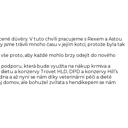
cené důvěry. V tuto chvíli pracujeme s Rexem a Astou.
jsme trávili mnoho času v jejím kotci, protože byla tak
me vše proto, aby každé mohlo brzy odejít do nového
í podporu, která bude využita na nákup krmiva a
ietu a konzervy Trovet HLD, DPD a konzervy Hill’s
edna a až nyní se nám díky veterinární péči a dietě
 svůj domov, ale bohužel zvířata s hendikepem se nám