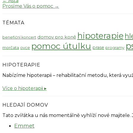
←
Asta
Prosíme Vás o pomoc
→
TÉMATA
hipoterapie
hl
domov pro koně
benefiční koncert
pomoc útulku
p
prase
morčata
ovce
programy
HIPOTERAPIE
Nabízíme hipoterapii – rehabilitační metodu, která v
Více o hipoterapii ▸
HLEDAJÍ DOMOV
Tato zvířátka u nás momentálně vyhlíží nové majitele.
Emmet