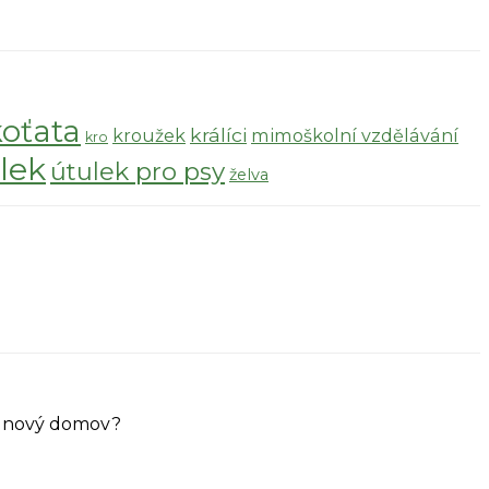
koťata
králíci
kroužek
mimoškolní vzdělávání
kro
lek
útulek pro psy
želva
ůj nový domov?