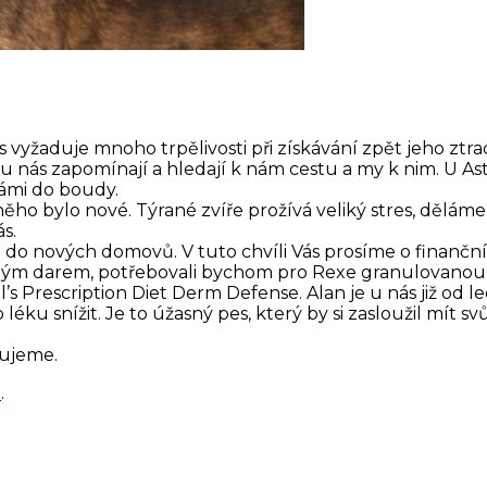
yžaduje mnoho trpělivosti při získávání zpět jeho ztra
ás zapomínají a hledají k nám cestu a my k nim. U Asty 
námi do boudy.
 něho bylo nové. Týrané zvíře prožívá veliký stres, dělá
s.
do nových domovů. V tuto chvíli Vás prosíme o finančn
ným darem, potřebovali bychom pro Rexe granulovanou d
l’s Prescription Diet Derm Defense. Alan je u nás již od l
 léku snížit. Je to úžasný pes, který by si zasloužil mít
bujeme.
i
.