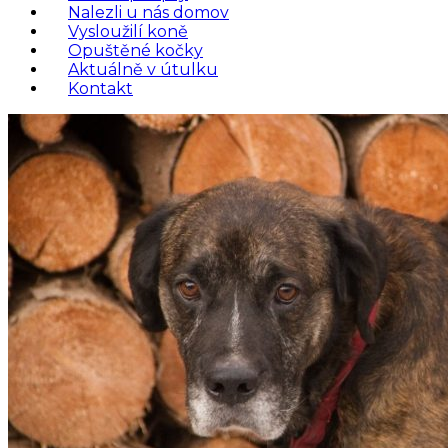
Nalezli u nás domov
Vysloužilí koně
Opuštěné kočky
Aktuálně v útulku
Kontakt