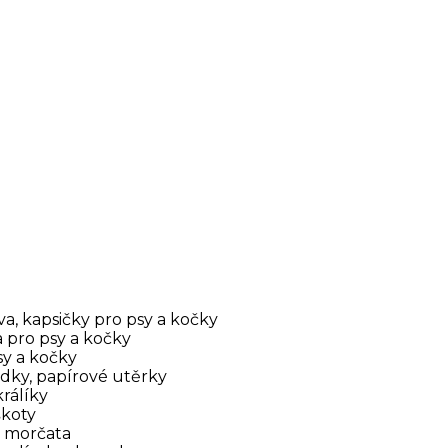
a, kapsičky pro psy a kočky
 pro psy a kočky
sy a kočky
edky, papírové utěrky
králíky
škoty
a morčata