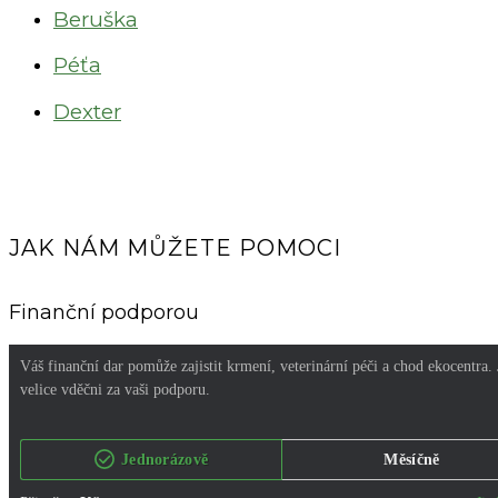
Beruška
Péťa
Dexter
JAK NÁM MŮŽETE POMOCI
Finanční podporou