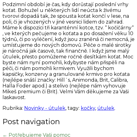
Podzimní období je čas, kdy dorůstají poslední vrhy
koťat. Bohužel u některých lidí neúcta k živému
tvorovi dopadá tak, že spousta koťat končí v lese, na
poli, či je vhozených v jiné vesnici lidem do zahrad.
Máme k dispozici tři karanténní kotce, tzv. “ kočičárny“
, ve kterých pečujeme o koťata a po dosažení věku 10
týdnů, či po vyléčení, když jsou zraněná či nemocná, je
umísťujeme do nových domovů. Péče o malé sirotky
je náročná jak časově, tak finančně. I když jsme malý
útulek, přesto pomůžeme ročně desítkám koťat. Moc
byste nám nyní pomohli, kdybyste nám přispěli na
péči, či nám pomohli krmivem. Využili bychom
kapsičky, konzervy a granulované krmivo pro koťata
(nejlépe snáší značky: Hill´s, Animonda, Brit, Calibra,
Halla Foder apod.) a stelivo (nejlépe nám vyhovuje
Mikeš premium či Brit). Velmi Vám děkujeme za Vaši
laskavost.
Rubrika:
Novinky - útulek
, tagy:
kočky
,
útulek
.
Post navigation
←
Potřebujeme Vaši pomoc