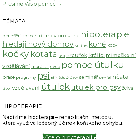
Prosíme Vás o pomoc
→
TÉMATA
hipoterapie
domov pro koně
benefiční koncert
hledají nový domov
koně
kozy
kanárek
kočky
koťata
králíci
kroužek
mimoškolní
kro
pomoc útulku
vzdělávání
morčata
ovce
psi
srnčata
seminář
prase
programy
příměstský tábor
srny
útulek
útulek pro psy
vzdělávání
želva
tábor
HIPOTERAPIE
Nabízíme hipoterapii – rehabilitační metodu,
která využívá léčebný účinek koňského pohybu.
Více o hipoterapii ▸