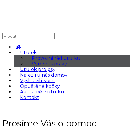
Útulek
Provozní řád útulku
Výroční zprávy
Útulek pro psy
Nalezli u nás domov
Vysloužilí koně
Opuštěné kočky
Aktuálně v útulku
Kontakt
Prosíme Vás o pomoc