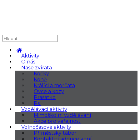
Aktivity
O nás
Naše zvířata
Kočky
Koně
Králíci a morčata
Ovce a kozy
Prasátko
Psi
Vzdělávací aktivity
Mimoškolní vzdělávání
Akce pro veřejnost
Volnočasové aktivity
Příměstský tábor
Kontaktní adopce koní