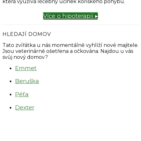
která využívá léčebný účinek koňského pohybu.
Více o hipoterapii ▸
HLEDAJÍ DOMOV
Tato zvířátka u nás momentálně vyhlíží nové majitele.
Jsou veterinárně ošetřena a očkována. Najdou u vás
svůj nový domov?
Emmet
Beruška
Péťa
Dexter