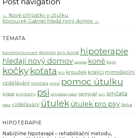
Post navigation
←
Nové přírůstky v útulku
Kocourek Gabriel hledá nový domov
→
TÉMATA
hipoterapie
domov pro koně
benefiční koncert
hledají nový domov
koně
kozy
kanárek
kočky
koťata
králíci
kroužek
mimoškolní
kro
pomoc útulku
vzdělávání
morčata
ovce
psi
srnčata
seminář
prase
programy
příměstský tábor
srny
útulek
útulek pro psy
vzdělávání
želva
tábor
HIPOTERAPIE
Nabízíme hipoterapii – rehabilitační metodu,