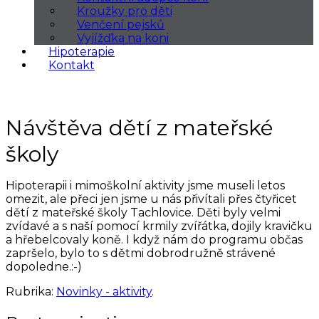
Kroužky pro děti
Venčení pejsků
Vyjížďka na koni
Hipoterapie
Kontakt
Návštěva dětí z mateřské
školy
Hipoterapii i mimoškolní aktivity jsme museli letos
omezit, ale přeci jen jsme u nás přivítali přes čtyřicet
dětí z mateřské školy Tachlovice. Děti byly velmi
zvídavé a s naší pomocí krmily zvířátka, dojily kravičku
a hřebelcovaly koně. I když nám do programu občas
zapršelo, bylo to s dětmi dobrodružně strávené
dopoledne.:-)
Rubrika:
Novinky - aktivity
.