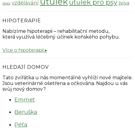
útulek
útulek pro psy
vzdělávání
želva
tábor
HIPOTERAPIE
Nabízíme hipoterapii – rehabilitační metodu,
která využívá léčebný účinek koňského pohybu.
Více o hipoterapii ▸
HLEDAJÍ DOMOV
Tato zvířátka u nás momentálně vyhlíží nové majitele.
Jsou veterinárně ošetřena a očkována. Najdou u vás
svůj nový domov?
Emmet
Beruška
Péťa