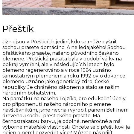
Přeštík
Již nejsou v Přešticích jediní, kdo se může pyšnit
sochou prasete domácího. A ne ledajakého! Sochou
přeštického prasete, našeho původního českého
plemene. Přeštická prasata byla v období války na
pokraji vymření, ale v následujících letech bylo
plemeno regenerováno a v roce 1964 uznáno
samostatným plemenem a roku 1992 bylo dokonce
plemeno uznáno jako genetický zdroj České
republiky. Je chráněno zákonem a stalo se naším
národním bohatstvím.
Na památku na našeho Lojzíka, pro edukační účely,
pro připomenutí našeho národního plemene
návštěvníkům, jsme nechali vyrobit panem Belfínem
dřevěnou sochu přeštického prasete. Má
černostrakatou barvu, je odolné, nenáročné a má
výborné mateřské vlastnosti. Chcete se o přeštíkovi (a
nejen o něm) dozvědět více? Můžete nás přijít