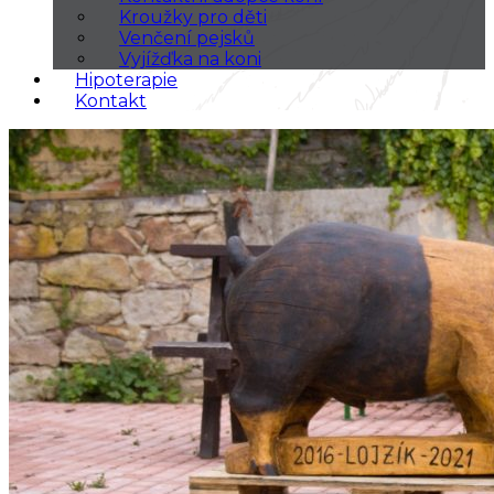
Kroužky pro děti
Venčení pejsků
Vyjížďka na koni
Hipoterapie
Kontakt