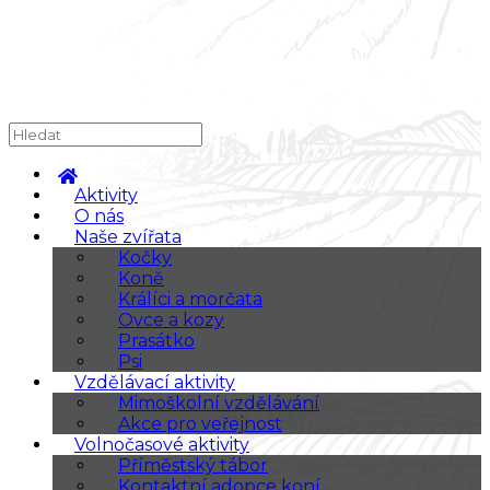
Aktivity
O nás
Naše zvířata
Kočky
Koně
Králíci a morčata
Ovce a kozy
Prasátko
Psi
Vzdělávací aktivity
Mimoškolní vzdělávání
Akce pro veřejnost
Volnočasové aktivity
Příměstský tábor
Kontaktní adopce koní