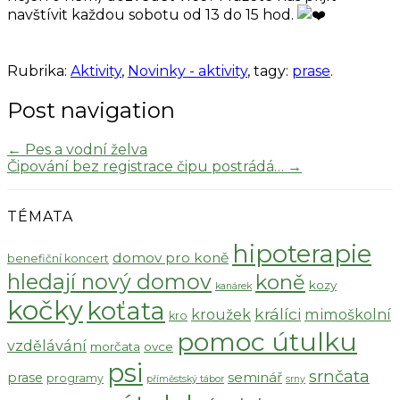
navštívit každou sobotu od 13 do 15 hod.
Rubrika:
Aktivity
,
Novinky - aktivity
, tagy:
prase
.
Post navigation
←
Pes a vodní želva
Čipování bez registrace čipu postrádá…
→
TÉMATA
hipoterapie
domov pro koně
benefiční koncert
hledají nový domov
koně
kozy
kanárek
kočky
koťata
králíci
kroužek
mimoškolní
kro
pomoc útulku
vzdělávání
morčata
ovce
psi
srnčata
seminář
prase
programy
příměstský tábor
srny