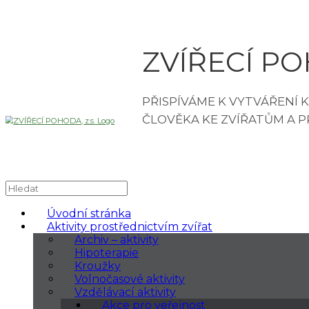
ZVÍŘECÍ POH
Úvodní stránka
Aktivity prostřednictvím zvířat
Archiv – aktivity
Hipoterapie
Kroužky
Volnočasové aktivity
Vzdělávací aktivity
Akce pro veřejnost