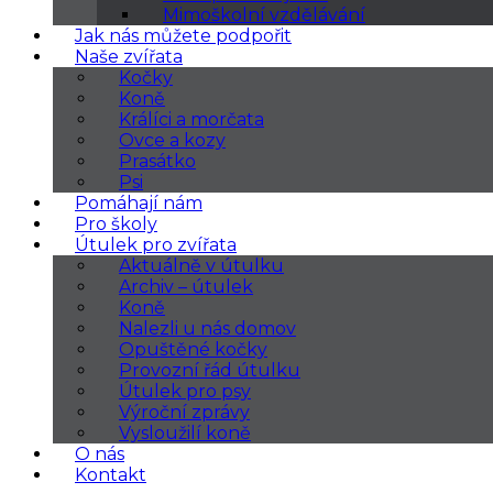
Mimoškolní vzdělávání
Jak nás můžete podpořit
Naše zvířata
Kočky
Koně
Králíci a morčata
Ovce a kozy
Prasátko
Psi
Pomáhají nám
Pro školy
Útulek pro zvířata
Aktuálně v útulku
Archiv – útulek
Koně
Nalezli u nás domov
Opuštěné kočky
Provozní řád útulku
Útulek pro psy
Výroční zprávy
Vysloužilí koně
O nás
Kontakt