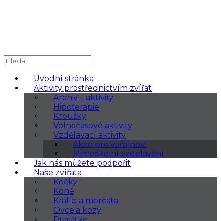
Úvodní stránka
Aktivity prostřednictvím zvířat
Archiv – aktivity
Hipoterapie
Kroužky
Volnočasové aktivity
Vzdělávací aktivity
Akce pro veřejnost
Mimoškolní vzdělávání
Jak nás můžete podpořit
Naše zvířata
Kočky
Koně
Králíci a morčata
Ovce a kozy
Prasátko