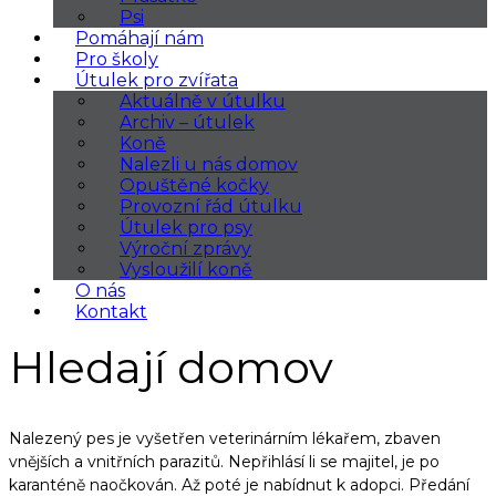
Psi
Pomáhají nám
Pro školy
Útulek pro zvířata
Aktuálně v útulku
Archiv – útulek
Koně
Nalezli u nás domov
Opuštěné kočky
Provozní řád útulku
Útulek pro psy
Výroční zprávy
Vysloužilí koně
O nás
Kontakt
Hledají domov
Nalezený pes je vyšetřen veterinárním lékařem, zbaven
vnějších a vnitřních parazitů. Nepřihlásí li se majitel, je po
karanténě naočkován. Až poté je nabídnut k adopci. Předání