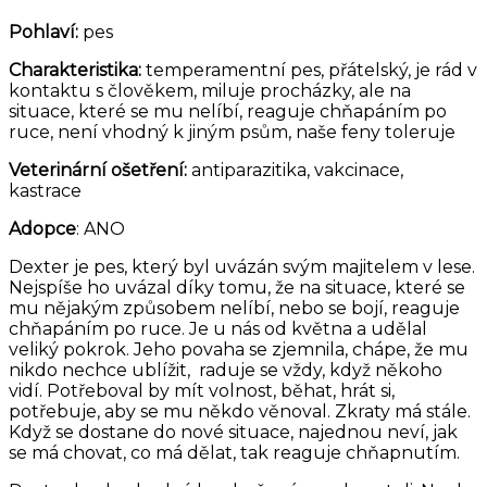
Pohlaví:
pes
Charakteristika:
temperamentní pes, přátelský, je rád v
kontaktu s člověkem, miluje procházky, ale na
situace, které se mu nelíbí, reaguje chňapáním po
ruce, není vhodný k jiným psům, naše feny toleruje
Veterinární ošetření:
antiparazitika, vakcinace,
kastrace
Adopce
: ANO
Dexter je pes, který byl uvázán svým majitelem v lese.
Nejspíše ho uvázal díky tomu, že na situace, které se
mu nějakým způsobem nelíbí, nebo se bojí, reaguje
chňapáním po ruce. Je u nás od května a udělal
veliký pokrok. Jeho povaha se zjemnila, chápe, že mu
nikdo nechce ublížit, raduje se vždy, když někoho
vidí. Potřeboval by mít volnost, běhat, hrát si,
potřebuje, aby se mu někdo věnoval. Zkraty má stále.
Když se dostane do nové situace, najednou neví, jak
se má chovat, co má dělat, tak reaguje chňapnutím.