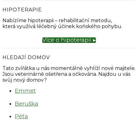
HIPOTERAPIE
Nabízíme hipoterapii – rehabilitační metodu,
která využívá léčebný účinek koňského pohybu.
Více o hipoterapii ▸
HLEDAJÍ DOMOV
Tato zvířátka u nás momentálně vyhlíží nové majitele.
Jsou veterinárně ošetřena a očkována. Najdou u vás
svůj nový domov?
Emmet
Beruška
Péťa