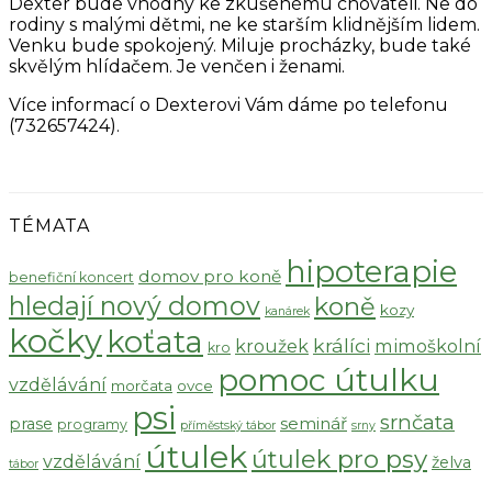
Dexter bude vhodný ke zkušenému chovateli. Ne do
rodiny s malými dětmi, ne ke starším klidnějším lidem.
Venku bude spokojený. Miluje procházky, bude také
skvělým hlídačem. Je venčen i ženami.
Více informací o Dexterovi Vám dáme po telefonu
(732657424).
TÉMATA
hipoterapie
domov pro koně
benefiční koncert
hledají nový domov
koně
kozy
kanárek
kočky
koťata
králíci
kroužek
mimoškolní
kro
pomoc útulku
vzdělávání
morčata
ovce
psi
srnčata
seminář
prase
programy
příměstský tábor
srny
útulek
útulek pro psy
vzdělávání
želva
tábor