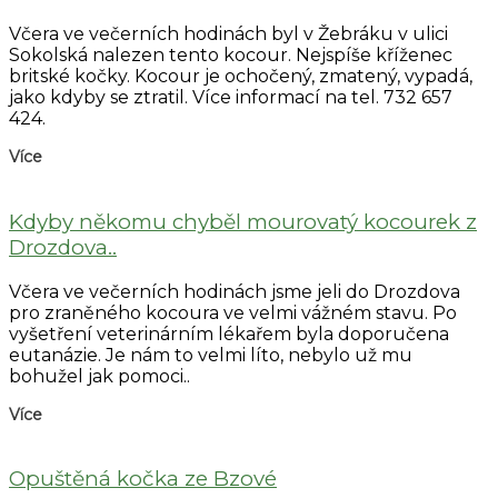
Včera ve večerních hodinách byl v Žebráku v ulici
Sokolská nalezen tento kocour. Nejspíše kříženec
britské kočky. Kocour je ochočený, zmatený, vypadá,
jako kdyby se ztratil. Více informací na tel. 732 657
424.
Více
Kdyby někomu chyběl mourovatý kocourek z
Drozdova..
Včera ve večerních hodinách jsme jeli do Drozdova
pro zraněného kocoura ve velmi vážném stavu. Po
vyšetření veterinárním lékařem byla doporučena
eutanázie. Je nám to velmi líto, nebylo už mu
bohužel jak pomoci..
Více
Opuštěná kočka ze Bzové