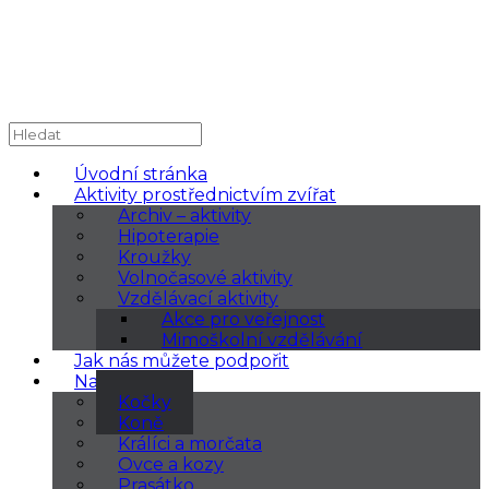
Úvodní stránka
Aktivity prostřednictvím zvířat
Archiv – aktivity
Hipoterapie
Kroužky
Volnočasové aktivity
Vzdělávací aktivity
Akce pro veřejnost
Mimoškolní vzdělávání
Jak nás můžete podpořit
Naše zvířata
Kočky
Koně
Králíci a morčata
Ovce a kozy
Prasátko