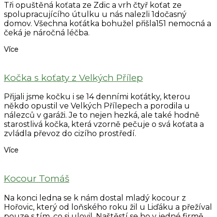
Tři opuštěná koťata ze Zdic a vrh čtyř koťat ze
spolupracujícího útulku u nás nalezli 1dočasný
domov. Všechna koťátka bohužel přišla151 nemocná a
čeká je náročná léčba.
Více
Kočka s koťaty z Velkých Přílep
Přijali jsme kočku i se 14 denními koťátky, kterou
někdo opustil ve Velkých Přílepech a porodila u
nálezců v garáži. Je to nejen hezká, ale také hodně
starostlivá kočka, která vzorně pečuje o svá koťata a
zvládla převoz do cizího prostředí.
Více
Kocour Tomáš
Na konci ledna se k nám dostal mladý kocour z
Hořovic, který od loňského roku žil u Liďáku a přežíval
pouze s tím, co si ulovil. Naštěstí se ho v jedné firmě