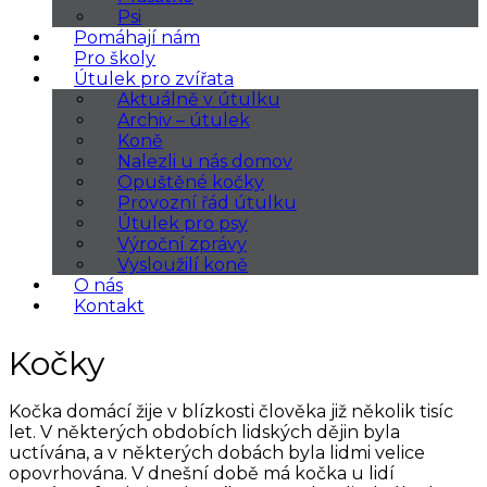
Psi
Pomáhají nám
Pro školy
Útulek pro zvířata
Aktuálně v útulku
Archiv – útulek
Koně
Nalezli u nás domov
Opuštěné kočky
Provozní řád útulku
Útulek pro psy
Výroční zprávy
Vysloužilí koně
O nás
Kontakt
Kočky
Kočka domácí žije v blízkosti člověka již několik tisíc
let. V některých obdobích lidských dějin byla
uctívána, a v některých dobách byla lidmi velice
opovrhována. V dnešní době má kočka u lidí