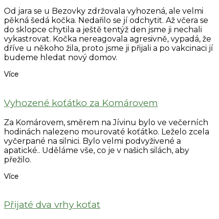
Od jara se u Bezovky zdržovala vyhozená, ale velmi
pěkná šedá kočka. Nedařilo se jí odchytit. Až včera se
do sklopce chytila a ještě tentýž den jsme ji nechali
vykastrovat. Kočka nereagovala agresivně, vypadá, že
dříve u někoho žila, proto jsme ji přijali a po vakcinaci jí
budeme hledat nový domov.
Více
Vyhozené koťátko za Komárovem
Za Komárovem, směrem na Jívinu bylo ve večerních
hodinách nalezeno mourovaté koťátko. Leželo zcela
vyčerpané na silnici. Bylo velmi podvyživené a
apatické.. Uděláme vše, co je v našich silách, aby
přežilo.
Více
Přijaté dva vrhy koťat