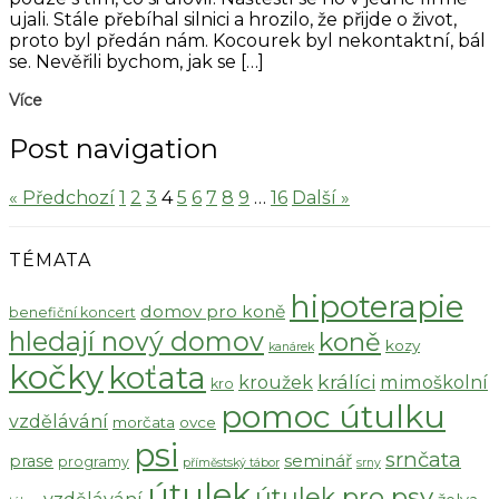
ujali. Stále přebíhal silnici a hrozilo, že přijde o život,
proto byl předán nám. Kocourek byl nekontaktní, bál
se. Nevěřili bychom, jak se […]
Více
Post navigation
« Předchozí
1
2
3
4
5
6
7
8
9
…
16
Další »
TÉMATA
hipoterapie
domov pro koně
benefiční koncert
hledají nový domov
koně
kozy
kanárek
kočky
koťata
králíci
kroužek
mimoškolní
kro
pomoc útulku
vzdělávání
morčata
ovce
psi
srnčata
seminář
prase
programy
příměstský tábor
srny
útulek
útulek pro psy
vzdělávání