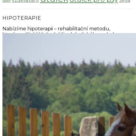
želva
tábor
HIPOTERAPIE
Nabízíme hipoterapii – rehabilitační metodu,
která využívá léčebný účinek koňského pohybu.