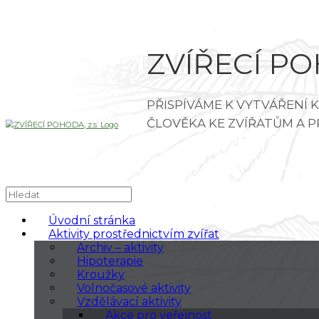
ZVÍŘECÍ POH
Úvodní stránka
Aktivity prostřednictvím zvířat
Archiv – aktivity
Hipoterapie
Kroužky
Volnočasové aktivity
Vzdělávací aktivity
Akce pro veřejnost