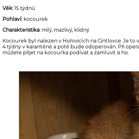
Věk:
15 týdnů
Pohlaví:
kocourek
Charakteristika:
milý, mazlivý, klidný
Kocourek byl nalezen v Hořovicích na Cintlovce. Je to
4 týdny v karanténě a poté bude odoperován. Při opera
můžete přijet na kocourka podívat a zamluvit si ho.