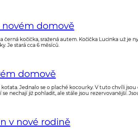
 v novém domově
ena černá kočička, sražená autem. Kočička Lucinka už je 
ky. Je stará cca 6 měsíců.
novém domově
koťata. Jednalo se o plaché kocourky. V tuto chvíli jso
nechají již pohladit, ale stále jsou rezervovanější. Jsou 
 v nové rodině