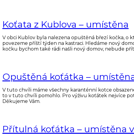
Koťata z Kublova – umístěna
V obci Kublov byla nalezena opuštěná březí kočka, o kte
povezeme příští týden na kastraci. Hledáme nový domov
kočku bychom také rádi našli nový domov, nebude přítu
Opuštěná koťátka – umístě
V tuto chvíli máme všechny karanténní kotce obsazené
to v tuto chvíli pomohlo. Pro výživu koťátek nejvíce p
Děkujeme Vám.
Přítulná koťátka – umístěna