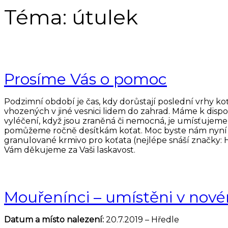
Téma:
útulek
Prosíme Vás o pomoc
Podzimní období je čas, kdy dorůstají poslední vrhy koťa
vhozených v jiné vesnici lidem do zahrad. Máme k dispozi
vyléčení, když jsou zraněná či nemocná, je umísťujeme 
pomůžeme ročně desítkám koťat. Moc byste nám nyní po
granulované krmivo pro koťata (nejlépe snáší značky: Hi
Vám děkujeme za Vaši laskavost.
Mouřenínci – umístěni v no
Datum a místo nalezení:
20.7.2019 – Hředle