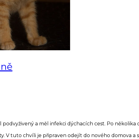
ině
 podvyživený a měl infekci dýchacích cest. Po několika 
azity. V tuto chvíli je připraven odejít do nového domova 