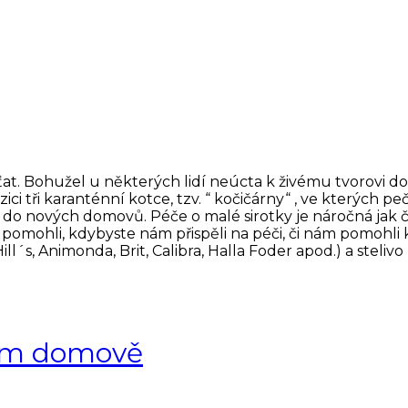
t. Bohužel u některých lidí neúcta k živému tvorovi dopad
ci tři karanténní kotce, tzv. “ kočičárny“ , ve kterých p
do nových domovů. Péče o malé sirotky je náročná jak ča
mohli, kdybyste nám přispěli na péči, či nám pomohli k
ll´s, Animonda, Brit, Calibra, Halla Foder apod.) a steli
vém domově