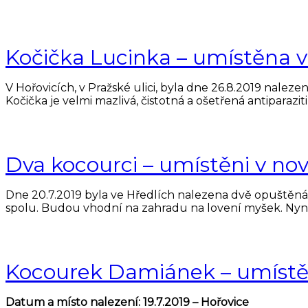
Kočička Lucinka – umístěna
V Hořovicích, v Pražské ulici, byla dne 26.8.2019 nalez
Kočička je velmi mazlivá, čistotná a ošetřená antiparaziti
Dva kocourci – umístěni v 
Dne 20.7.2019 byla ve Hředlích nalezena dvě opuštěná 
spolu. Budou vhodní na zahradu na lovení myšek. Nyní se 
Kocourek Damiánek – umístěn
Datum a místo nalezení: 19.7.2019 – Hořovice