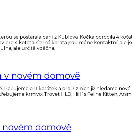
rou se postarala paní z Kublova. Kočka porodila 4 koťata,
 pro 4 koťata. Černá koťata jsou méně kontaktní, ale js
lná, ale určitě vděčná.
na v novém domově
. Pečujeme o 11 koťátek a pro 7 z nich již hledáme no
otřebujeme krmivo: Trovet HLD, Hill´s Feline Kitten, Ani
 v novém domově