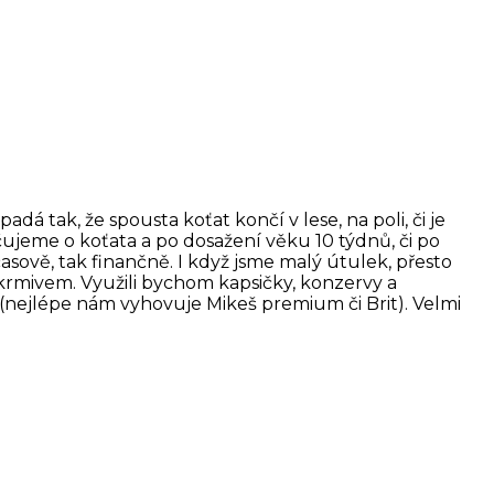
á tak, že spousta koťat končí v lese, na poli, či je
ečujeme o koťata a po dosažení věku 10 týdnů, či po
sově, tak finančně. I když jsme malý útulek, přesto
rmivem. Využili bychom kapsičky, konzervy a
vo (nejlépe nám vyhovuje Mikeš premium či Brit). Velmi