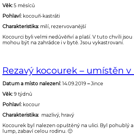
Věk:
5 měsíců
Pohlaví:
kocouři-kastráti
Charakteristika:
milí, rezervovanější
Kocourci byli velmi nedůvěřiví a plaší. V tuto chvíli js
mohou být na zahrádce i v bytě. Jsou vykastrovaní.
Rezavý kocourek – umístěn 
Datum a místo nalezení:
14.09.2019
–
Jince
Věk:
9 týdnů
Pohlaví:
kocour
Charakteristika:
mazlivý, hravý
Kocourek byl nalezen opuštěný na ulici. Byl pohublý a za
lump, zabaví celou rodinu. 🙂