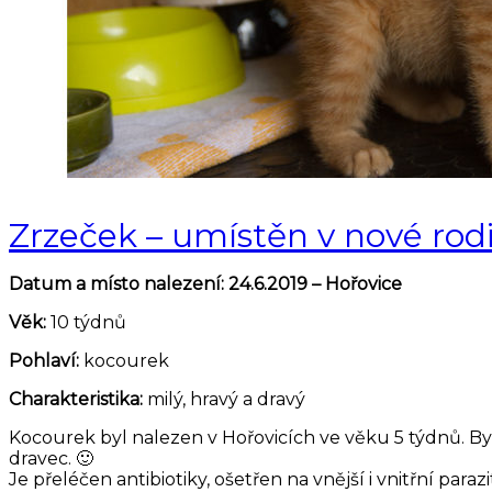
Zrzeček – umístěn v nové rod
Datum a místo nalezení: 24.6.2019 – Hořovice
Věk:
10 týdnů
Pohlaví:
kocourek
Charakteristika:
milý, hravý a dravý
Kocourek byl nalezen v Hořovicích ve věku 5 týdnů. Byl
dravec. 🙂
Je přeléčen antibiotiky, ošetřen na vnější i vnitřní par