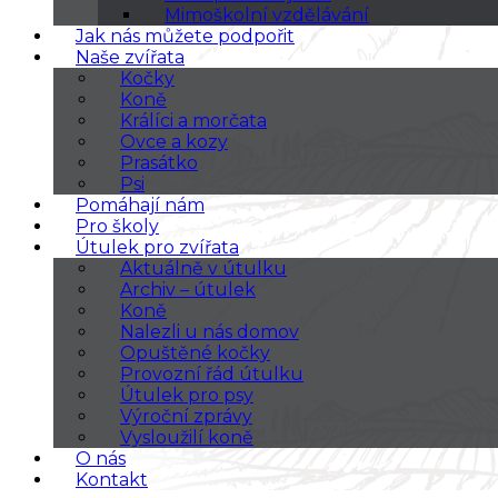
Mimoškolní vzdělávání
Jak nás můžete podpořit
Naše zvířata
Kočky
Koně
Králíci a morčata
Ovce a kozy
Prasátko
Psi
Pomáhají nám
Pro školy
Útulek pro zvířata
Aktuálně v útulku
Archiv – útulek
Koně
Nalezli u nás domov
Opuštěné kočky
Provozní řád útulku
Útulek pro psy
Výroční zprávy
Vysloužilí koně
O nás
Kontakt