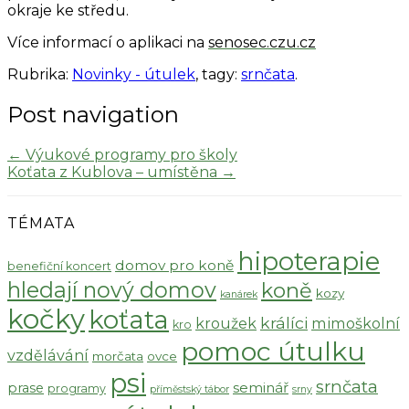
okraje ke středu.
Více informací o aplikaci na
senosec.czu.cz
Rubrika:
Novinky - útulek
, tagy:
srnčata
.
Post navigation
←
Výukové programy pro školy
Koťata z Kublova – umístěna
→
TÉMATA
hipoterapie
domov pro koně
benefiční koncert
hledají nový domov
koně
kozy
kanárek
kočky
koťata
králíci
kroužek
mimoškolní
kro
pomoc útulku
vzdělávání
morčata
ovce
psi
srnčata
seminář
prase
programy
příměstský tábor
srny