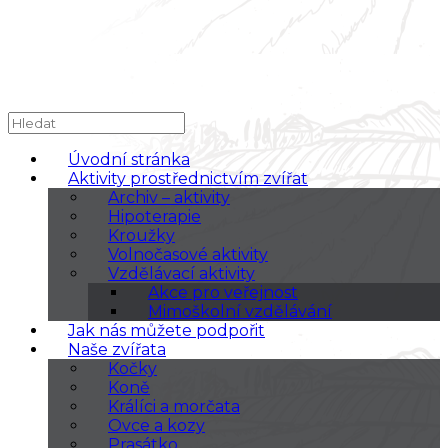
Úvodní stránka
Aktivity prostřednictvím zvířat
Archiv – aktivity
Hipoterapie
Kroužky
Volnočasové aktivity
Vzdělávací aktivity
Akce pro veřejnost
Mimoškolní vzdělávání
Jak nás můžete podpořit
Naše zvířata
Kočky
Koně
Králíci a morčata
Ovce a kozy
Prasátko