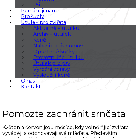
Psi
Pomáhají nám
Pro školy
Útulek pro zvířata
Aktuálně v útulku
Archiv – útulek
Koně
Nalezli u nás domov
Opuštěné kočky
Provozní řád útulku
Útulek pro psy
Výroční zprávy
Vysloužilí koně
O nás
Kontakt
Pomozte zachránit srnčata
Květen a červen jsou měsíce, kdy volně žijící zvířata
vyvádějí a odchovávají svá mláďata. Především