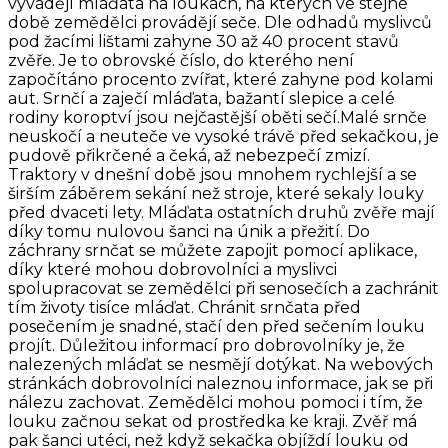
vyvádějí mláďata na loukách, na kterých ve stejné
době zemědělci provádějí seče. Dle odhadů myslivců
pod žacími lištami zahyne 30 až 40 procent stavů
zvěře. Je to obrovské číslo, do kterého není
započítáno procento zvířat, které zahyne pod kolami
aut. Srnčí a zaječí mláďata, bažantí slepice a celé
rodiny koroptví jsou nejčastější oběti sečí.Malé srnče
neuskočí a neuteče ve vysoké trávě před sekačkou, je
pudově přikrčené a čeká, až nebezpečí zmizí.
Traktory v dnešní době jsou mnohem rychlejší a se
širším záběrem sekání než stroje, které sekaly louky
před dvaceti lety. Mláďata ostatních druhů zvěře mají
díky tomu nulovou šanci na únik a přežití. Do
záchrany srnčat se můžete zapojit pomocí aplikace,
díky které mohou dobrovolníci a myslivci
spolupracovat se zemědělci při senosečích a zachránit
tím životy tisíce mláďat. Chránit srnčata před
posečením je snadné, stačí den před sečením louku
projít. Důležitou informací pro dobrovolníky je, že
nalezených mláďat se nesmějí dotýkat. Na webových
stránkách dobrovolníci naleznou informace, jak se při
nálezu zachovat. Zemědělci mohou pomoci i tím, že
louku začnou sekat od prostředka ke kraji. Zvěř má
pak šanci utéci, než když sekačka objíždí louku od