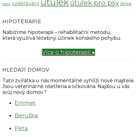
útulek
útulek pro psy
vzdělávání
želva
tábor
HIPOTERAPIE
Nabízíme hipoterapii – rehabilitační metodu,
která využívá léčebný účinek koňského pohybu.
Více o hipoterapii ▸
HLEDAJÍ DOMOV
Tato zvířátka u nás momentálně vyhlíží nové majitele.
Jsou veterinárně ošetřena a očkována. Najdou u vás
svůj nový domov?
Emmet
Beruška
Péťa